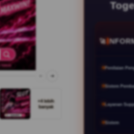
Toge
INFOR
Penilaian Pe
Sebelumnya
Berikutnya
Sistem Pemb
+4 lebih
Layanan Supp
banyak
Sistem