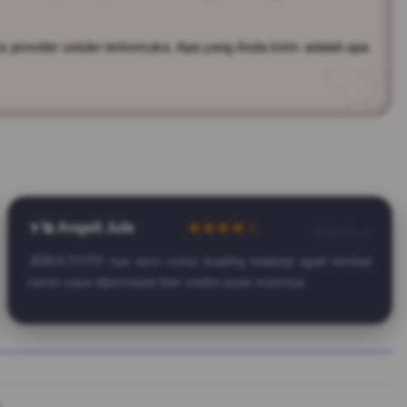
sa provider seluler terkemuka. Apa yang Anda kirim adalah apa
Angeli Jule
★★★★☆
2026-07-14
JEBOLTOTO nya seru cuma loading kadang agak lambat
saran saya dipercepat biar makin puas mainnya