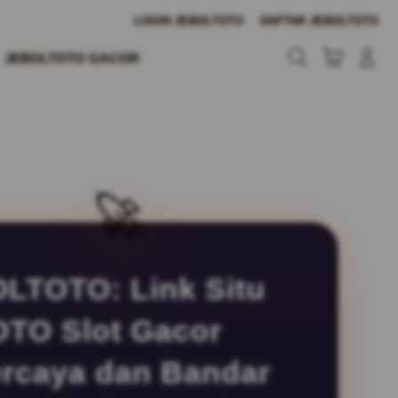
LOGIN JEBOLTOTO
DAFTAR JEBOLTOTO
Cari
Troli
Login/Sign-Up
JEBOLTOTO GACOR
Cari
LTOTO: Link Situ
OTO Slot Gacor
ercaya dan Bandar