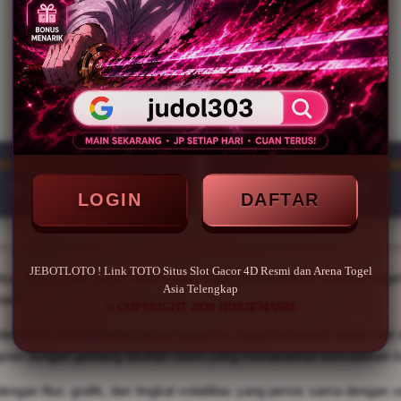
OTO Slot Gacor Terpercay
Terpopuler
ISTEM PEMBAYARAN
LAYANAN SUPPOR
5 Metode
24/7
LOGIN
DAFTAR
JEBOTLOTO ! Link TOTO Situs Slot Gacor 4D Resmi dan Arena Togel
 situs TOTO slot gacor terpercaya. Kami menyediakan pasaran toge
Asia Telengkap
ari!
© COPYRIGHT 2026 HOKIEMAS88
 Kami menyediakan akses gratis ke ribuan simulator mesin slot onl
ntegrasi dengan gerbang taruhan resmi yang menawarkan kemudahan tr
dengan fitur, grafik, dan tingkat volatilitas yang persis sama denga