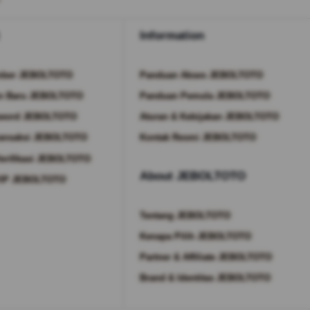
Information
mber JEBOLTOTO
Panduan Akses JEBOLTOTO
un Baru JEBOLTOTO
Panduan Pemula JEBOLTOTO
sword JEBOLTOTO
Aturan & Kebijakan JEBOLTOTO
ransaksi JEBOLTOTO
Kontak Resmi JEBOLTOTO
erifikasi JEBOLTOTO
About JEBOLTOTO
VIP JEBOLTOTO
Tentang JEBOLTOTO
Kenapa Pilih JEBOLTOTO
Partner & Affiliate JEBOLTOTO
Brand & Identitas JEBOLTOTO