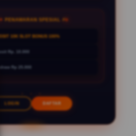
PENAWARAN SPESIAL
SIT 10K SLOT BONUS 100%
sit Rp. 10.000
hdraw Rp 25.000
LOGIN
DAFTAR