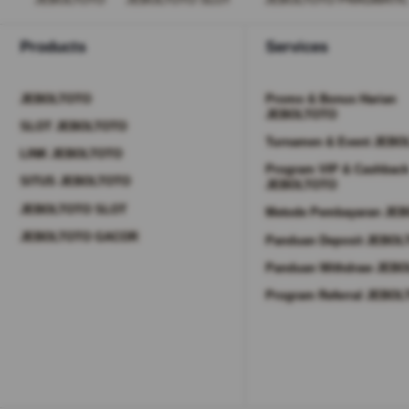
Footer Navigation
Products
Services
JEBOLTOTO
Promo & Bonus Harian
JEBOLTOTO
SLOT JEBOLTOTO
Turnamen & Event JEB
LINK JEBOLTOTO
Program VIP & Cashbac
SITUS JEBOLTOTO
JEBOLTOTO
JEBOLTOTO SLOT
Metode Pembayaran JE
JEBOLTOTO GACOR
Panduan Deposit JEBO
Panduan Withdraw JEB
Program Referral JEBO