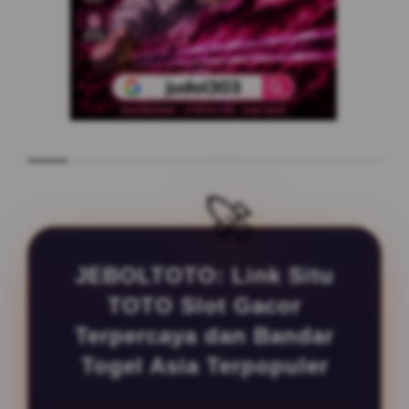
JEBOLTOTO: Link Situ
TOTO Slot Gacor
Terpercaya dan Bandar
Togel Asia Terpopuler