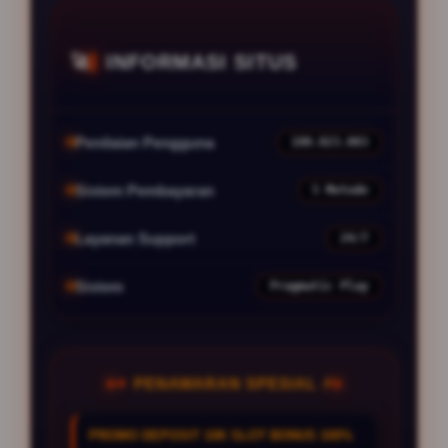
INFORMASI SITUS
Penilaian Pengguna
100.023.003
Sistem Pembayaran
5 Metode
Layanan Support
24/7
Sistem
Pragmatic Play
PENAWARAN SPESIAL
PROMO DEPOSIT 10K SLOT BONUS 100%