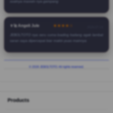
soalnya maxwin nya gampang
Angeli Jule
★★★★☆
2026-07-14
JEBOLTOTO nya seru cuma loading kadang agak lambat
saran saya dipercepat biar makin puas mainnya
© 2026 JEBOLTOTO. All rights reserved.
Buka
Footer Navigation
Products