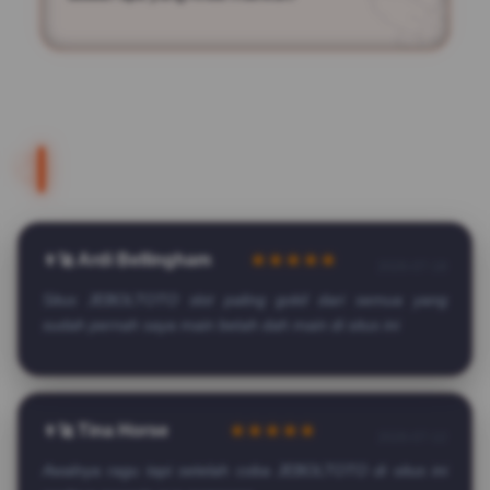
ULASAN TERBARU KOMUNITAS
JEBOLTOTO
Ardi Bellingham
★★★★★
2026-07-18
Situs JEBOLTOTO slot paling gokil dari semua yang
sudah pernah saya main betah dah main di situs ini
Tina Horse
★★★★★
2026-07-12
Awalnya ragu tapi setelah coba JEBOLTOTO di situs ini