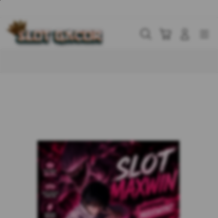
Skip
to
content
Cari
Troli
Login
Navigation
Buka Info Lebih Lanjut