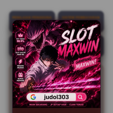
PENILAIAN PENGGUNA
SISTEM PEMBAYARAN
120.123.003
5 Metode
LAYANAN SUPPORT
SISTEM
24/7
Pragmatic Play
JEBOLTOTO
adalah bandar togel Asia terpopuler
dan link situs TOTO slot gacor terpercaya. Kami
menyediakan pasaran togel resmi terlengkap,
game slot online gampang menang, serta
transaksi aman dengan layanan online 24 jam
nonstop setiap hari!