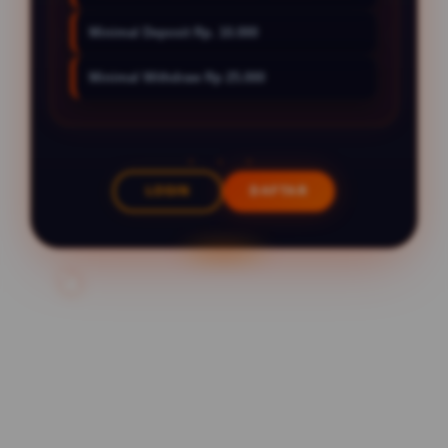
Minimal Deposit Rp. 10.000
Minimal Withdraw Rp 25.000
LOGIN
DAFTAR
Layer Popup Close
JEBOLTOTO: Link Situ
TOTO Slot Gacor Terpercaya
dan Bandar Togel Asia
Terpopuler