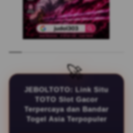
JEBOLTOTO: Link Situ
TOTO Slot Gacor
Terpercaya dan Bandar
Togel Asia Terpopuler