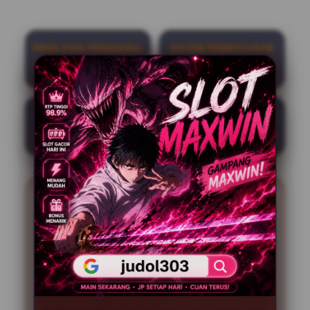
PENILAIAN PENGGUNA
SISTEM PEMBAYARAN
120.123.003
5 Metode
LAYANAN SUPPORT
SISTEM
24/7
Pragmatic Play
JEBOLTOTO
adalah bandar togel Asia terpopuler
dan link situs TOTO slot gacor terpercaya. Kami
menyediakan pasaran togel resmi terlengkap,
game slot online gampang menang, serta
transaksi aman dengan layanan online 24 jam
nonstop setiap hari!