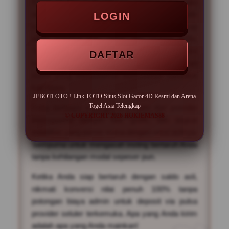
SLOT DEMO hadir sebagai solusi cerdas satu
atap untuk Anda! Kami menyediakan akses gratis
LOGIN
ke ribuan simulator mesin slot online terlengkap
untuk menguji pola, ritme, dan strategi Anda.
Tidak hanya sebagai tempat latihan, platform
DAFTAR
kami juga terintegrasi dengan gerbang taruhan
resmi yang menawarkan kemudahan transaksi
luar biasa.
JEBOTLOTO ! Link TOTO Situs Slot Gacor 4D Resmi dan Arena
Togel Asia Telengkap
Coba berbagai judul game populer dari provider
© COPYRIGHT 2026 HOKIEMAS88
internasional dengan fitur, grafik, dan tingkat
volatilitas yang persis sama dengan versi aslinya.
Sempurna untuk mengasah insting bertaruh Anda
tanpa kehilangan modal sepeser pun.
Ketika Anda siap bertaruh dengan saldo asli,
nikmati konversi nilai penuh 100% tanpa
potongan biaya admin untuk deposit via pulsa
provider seluler terkemuka. Apa yang Anda kirim
adalah apa yang Anda mainkan!