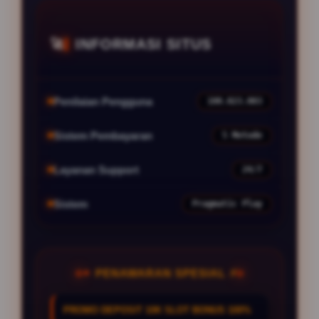
INFORMASI SITUS
Penilaian Pengguna
100.023.003
Sistem Pembayaran
5 Metode
Layanan Support
24/7
Sistem
Pragmatic Play
PENAWARAN SPESIAL
PROMO DEPOSIT 10K SLOT BONUS 100%