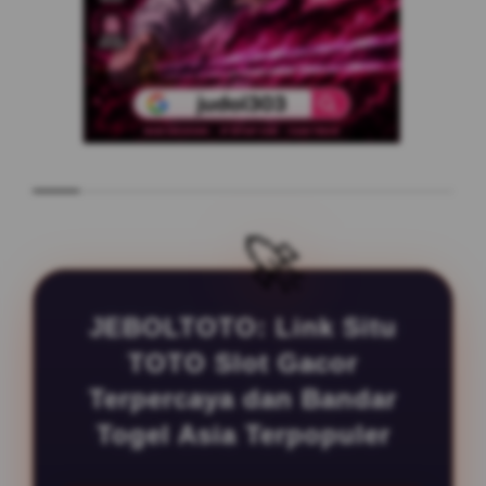
JEBOLTOTO: Link Situ
TOTO Slot Gacor
Terpercaya dan Bandar
Togel Asia Terpopuler