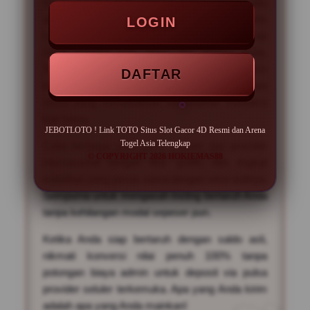
SLOT DEMO hadir sebagai solusi cerdas satu
atap untuk Anda! Kami menyediakan akses gratis
LOGIN
ke ribuan simulator mesin slot online terlengkap
untuk menguji pola, ritme, dan strategi Anda.
Tidak hanya sebagai tempat latihan, platform
DAFTAR
kami juga terintegrasi dengan gerbang taruhan
resmi yang menawarkan kemudahan transaksi
luar biasa.
JEBOTLOTO ! Link TOTO Situs Slot Gacor 4D Resmi dan Arena
Togel Asia Telengkap
Coba berbagai judul game populer dari provider
© COPYRIGHT 2026 HOKIEMAS88
internasional dengan fitur, grafik, dan tingkat
volatilitas yang persis sama dengan versi aslinya.
Sempurna untuk mengasah insting bertaruh Anda
tanpa kehilangan modal sepeser pun.
Ketika Anda siap bertaruh dengan saldo asli,
nikmati konversi nilai penuh 100% tanpa
potongan biaya admin untuk deposit via pulsa
provider seluler terkemuka. Apa yang Anda kirim
adalah apa yang Anda mainkan!