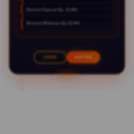
Minimal Deposit Rp. 10.000
Minimal Withdraw Rp 25.000
LOGIN
DAFTAR
Layer Popup Close
JEBOLTOTO: Link Situ
TOTO Slot Gacor Terpercaya
dan Bandar Togel Asia
Terpopuler