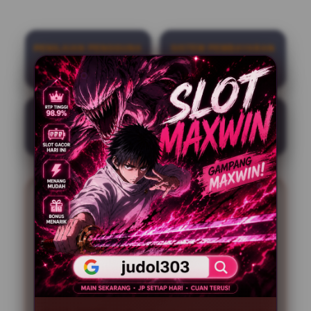
PENILAIAN PENGGUNA
SISTEM PEMBAYARAN
120.123.003
5 Metode
LAYANAN SUPPORT
SISTEM
24/7
Pragmatic Play
JEBOLTOTO
adalah bandar togel Asia terpopuler
dan link situs TOTO slot gacor terpercaya. Kami
menyediakan pasaran togel resmi terlengkap,
game slot online gampang menang, serta
transaksi aman dengan layanan online 24 jam
nonstop setiap hari!