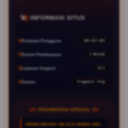
INFORMASI SITUS
Penilaian Pengguna
100.023.003
Sistem Pembayaran
5 Metode
Layanan Support
24/7
Sistem
Pragmatic Play
PENAWARAN SPESIAL
PROMO DEPOSIT 10K SLOT BONUS 100%