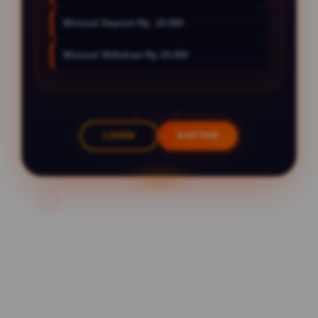
Minimal Deposit Rp. 10.000
Minimal Withdraw Rp 25.000
LOGIN
DAFTAR
Layer Popup Close
JEBOLTOTO: Link Situ
TOTO Slot Gacor Terpercaya
dan Bandar Togel Asia
Terpopuler