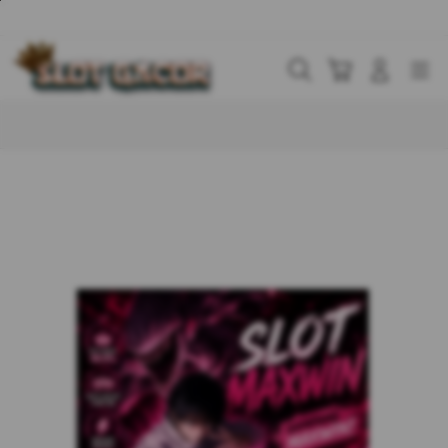
Skip
to
content
Cari
Troli
Login
Navigation
Buka Info Lebih Lanjut