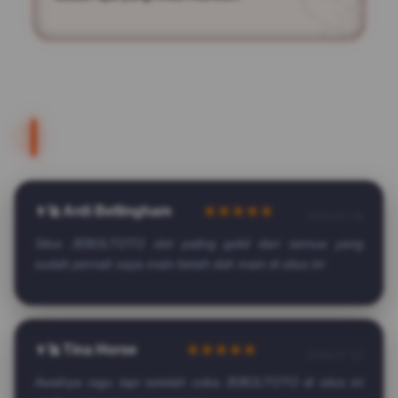
ULASAN TERBARU KOMUNITAS
JEBOLTOTO
Ardi Bellingham
★★★★★
2026-07-18
Situs JEBOLTOTO slot paling gokil dari semua yang
sudah pernah saya main betah dah main di situs ini
Tina Horse
★★★★★
2026-07-12
Awalnya ragu tapi setelah coba JEBOLTOTO di situs ini