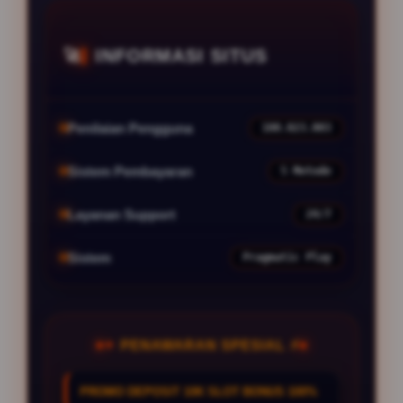
INFORMASI SITUS
Penilaian Pengguna
100.023.003
Sistem Pembayaran
5 Metode
Layanan Support
24/7
Sistem
Pragmatic Play
PENAWARAN SPESIAL
PROMO DEPOSIT 10K SLOT BONUS 100%