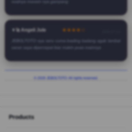
soalnya maxwin nya gampang
Angeli Jule
★★★★☆
2026-07-14
JEBOLTOTO nya seru cuma loading kadang agak lambat
saran saya dipercepat biar makin puas mainnya
© 2026 JEBOLTOTO. All rights reserved.
Buka
Footer Navigation
Products