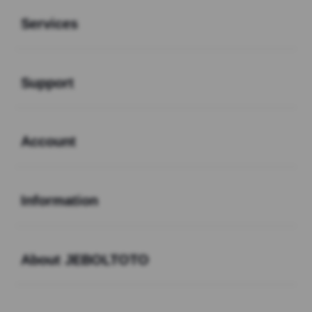
Buka
Services
Buka
Support
Buka
Account
Buka
Information
Buka
About JEBOLTOTO