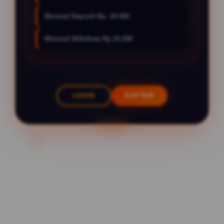
Minimal Deposit Rp. 10.000
Minimal Withdraw Rp 25.000
LOGIN
DAFTAR
Layer Popup Close
JEBOLTOTO: Link Situ
TOTO Slot Gacor Terpercaya
dan Bandar Togel Asia
Terpopuler