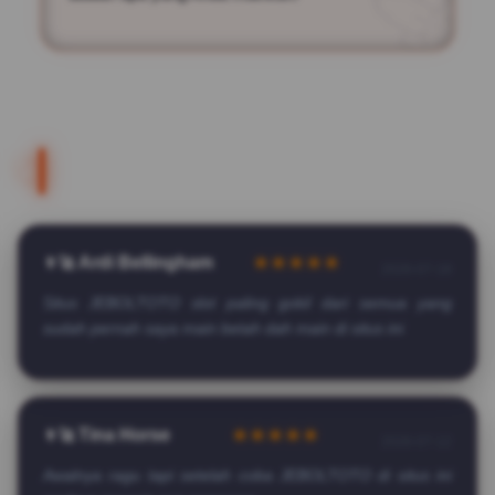
ULASAN TERBARU KOMUNITAS
JEBOLTOTO
Ardi Bellingham
★★★★★
2026-07-18
Situs JEBOLTOTO slot paling gokil dari semua yang
sudah pernah saya main betah dah main di situs ini
Tina Horse
★★★★★
2026-07-12
Awalnya ragu tapi setelah coba JEBOLTOTO di situs ini