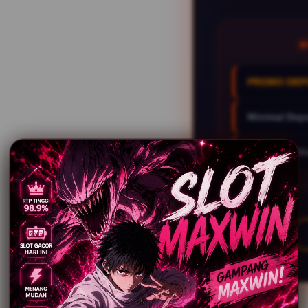
PROMO DEPO
Minimal Depo
Minimal Wit