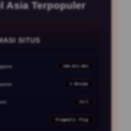
l Asia Terpopuler
MASI SITUS
ngguna
100.023.003
ayaran
5 Metode
ort
24/7
Pragmatic Play