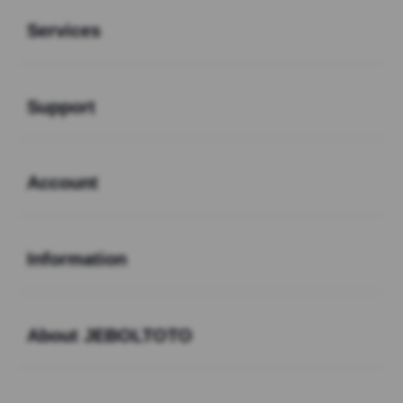
Buka
Services
Buka
Support
Buka
Account
Buka
Information
Buka
About JEBOLTOTO