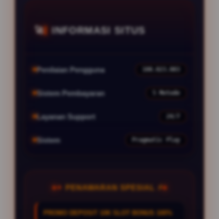
INFORMASI SITUS
Penilaian Pengguna
100.023.003
Sistem Pembayaran
5 Metode
Layanan Support
24/7
Sistem
Pragmatic Play
PENAWARAN SPESIAL
PROMO DEPOSIT 10K SLOT BONUS 100%