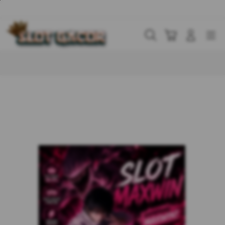
Skip
to
content
Cari
Troli
Login
Navigation
Buka Info Lebih Lanjut