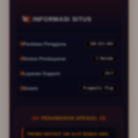
INFORMASI SITUS
Penilaian Pengguna
100.023.003
Sistem Pembayaran
5 Metode
Layanan Support
24/7
Sistem
Pragmatic Play
PENAWARAN SPESIAL
PROMO DEPOSIT 10K SLOT BONUS 100%