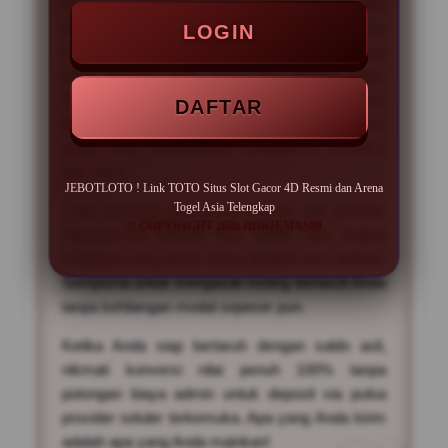
SLOT DEMO hadir sebagai solusi cerdas satu
atap untuk Anda! Kami menyediakan akses gratis
LOGIN
ke ribuan simulator mesin slot online terlengkap
untuk menguji pola, ritme, dan strategi Anda.
Tidak hanya sebagai tempat latihan, platform
DAFTAR
kami juga terintegrasi dengan gerbang taruhan
resmi yang menawarkan kemudahan transaksi
luar biasa.
JEBOTLOTO ! Link TOTO Situs Slot Gacor 4D Resmi dan Arena
Togel Asia Telengkap
Coba berbagai judul game populer dari provider
© COPYRIGHT 2026 HOKIEMAS88
internasional dengan fitur, grafik, dan tingkat
volatilitas yang persis sama dengan versi aslinya.
Sempurna untuk mengasah insting bertaruh Anda
tanpa kehilangan modal sepeser pun.
Ketika Anda siap bertaruh dengan saldo asli,
nikmati konversi nilai penuh 100% tanpa
potongan biaya admin untuk deposit via pulsa
provider seluler terkemuka. Apa yang Anda kirim
adalah apa yang Anda mainkan!