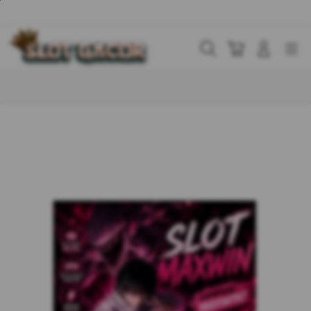
Skip
to
content
Cari
Troli
Login
Navigation
Buka Info Lebih Lanjut