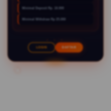
Minimal Deposit Rp. 10.000
Minimal Withdraw Rp 25.000
LOGIN
DAFTAR
Layer Popup Close
JEBOLTOTO: Link Situ
TOTO Slot Gacor Terpercaya
dan Bandar Togel Asia
Terpopuler