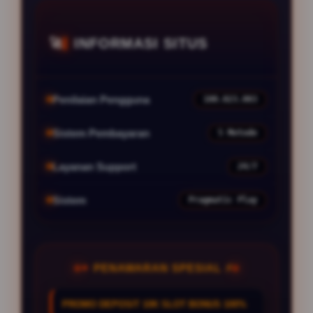
INFORMASI SITUS
Penilaian Pengguna
100.023.003
Sistem Pembayaran
5 Metode
Layanan Support
24/7
Sistem
Pragmatic Play
PENAWARAN SPESIAL
PROMO DEPOSIT 10K SLOT BONUS 100%