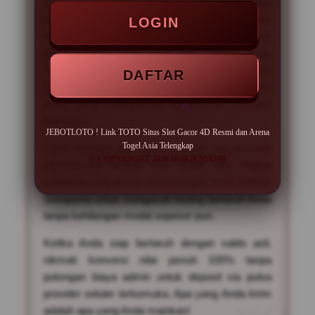
SLOT DEMO hadir sebagai solusi cerdas satu
atap untuk Anda! Kami menyediakan akses gratis
LOGIN
ke ribuan simulator mesin slot online terlengkap
untuk menguji pola, ritme, dan strategi Anda.
Tidak hanya sebagai tempat latihan, platform
DAFTAR
kami juga terintegrasi dengan gerbang taruhan
resmi yang menawarkan kemudahan transaksi
luar biasa.
JEBOTLOTO ! Link TOTO Situs Slot Gacor 4D Resmi dan Arena
Togel Asia Telengkap
Coba berbagai judul game populer dari provider
© COPYRIGHT 2026 HOKIEMAS88
internasional dengan fitur, grafik, dan tingkat
volatilitas yang persis sama dengan versi aslinya.
Sempurna untuk mengasah insting bertaruh Anda
tanpa kehilangan modal sepeser pun.
Ketika Anda siap bertaruh dengan saldo asli,
nikmati konversi nilai penuh 100% tanpa
potongan biaya admin untuk deposit via pulsa
provider seluler terkemuka. Apa yang Anda kirim
adalah apa yang Anda mainkan!