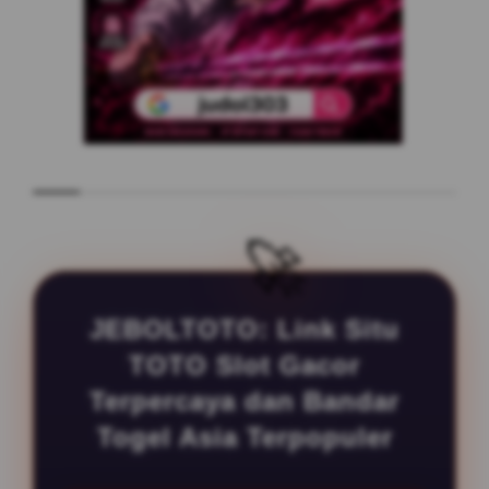
JEBOLTOTO: Link Situ
TOTO Slot Gacor
Terpercaya dan Bandar
Togel Asia Terpopuler