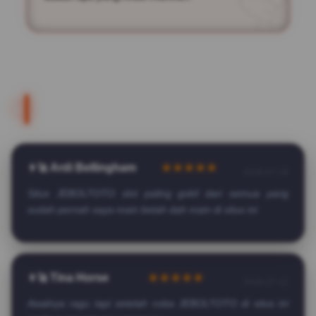
ULASAN TERBARU KOMUNITAS
JEBOLTOTO
Ardi Bellingham
★★★★★
2026-07-18
Situs JEBOLTOTO slot paling gokil dari semua yang
sudah pernah saya main betah dah main di situs ini
Tina Horse
★★★★★
2026-07-12
Awalnya ragu tapi setelah coba JEBOLTOTO di situs ini