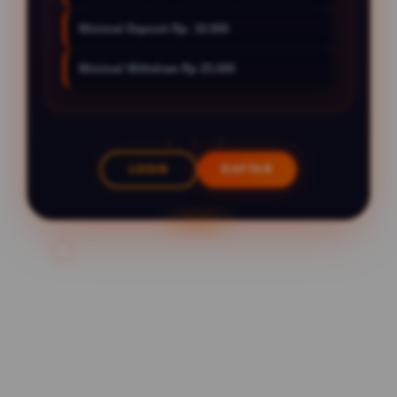
Minimal Deposit Rp. 10.000
Minimal Withdraw Rp 25.000
LOGIN
DAFTAR
Layer Popup Close
JEBOLTOTO: Link Situ
TOTO Slot Gacor Terpercaya
dan Bandar Togel Asia
Terpopuler