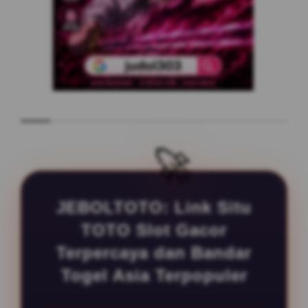
JEBOLTOTO: Link Situ
TOTO Slot Gacor
Terpercaya dan Bandar
Togel Asia Terpopuler