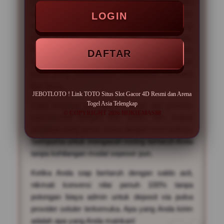
SLOT DEMO hadir sebagai solusi cerdas satu
atap untuk Anda! Kami menyediakan akses gratis
LOGIN
ke ribuan simulator mesin slot online terlengkap
untuk menguji pola, ritme, dan strategi Anda.
Tidak hanya sebagai tempat latihan, platform
DAFTAR
kami juga terintegrasi dengan gerbang taruhan
resmi yang menawarkan kemudahan transaksi
luar biasa.
JEBOTLOTO ! Link TOTO Situs Slot Gacor 4D Resmi dan Arena
Togel Asia Telengkap
Coba berbagai judul game populer dari provider
© COPYRIGHT 2026 HOKIEMAS88
internasional dengan fitur, grafik, dan tingkat
volatilitas yang persis sama dengan versi aslinya.
Sempurna untuk mengasah insting bertaruh Anda
tanpa kehilangan modal sepeser pun.
Ketika Anda siap bertaruh dengan saldo asli,
nikmati konversi nilai penuh 100% tanpa
potongan biaya admin untuk deposit via pulsa
provider seluler terkemuka. Apa yang Anda kirim
adalah apa yang Anda mainkan!