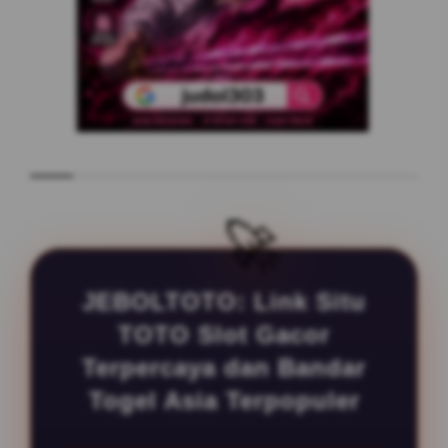
JEBOLTOTO: Link Situ
TOTO Slot Gacor
Terpercaya dan Bandar
Togel Asia Terpopuler