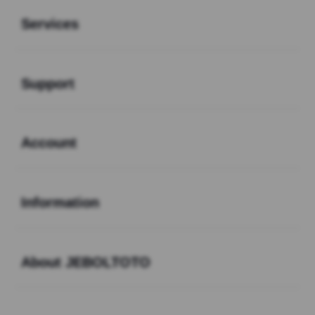
Buka
Services
Buka
Support
Buka
Account
Buka
Information
Buka
About JEBOLTOTO