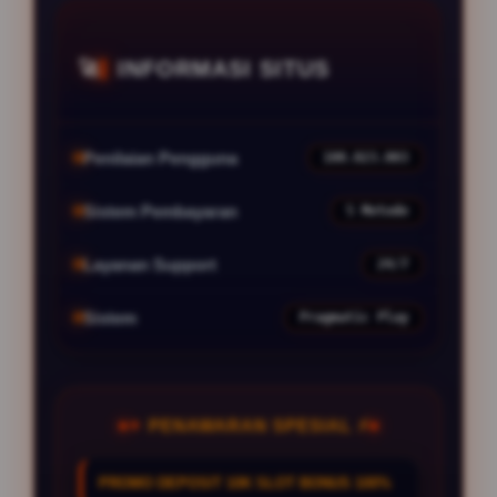
INFORMASI SITUS
Penilaian Pengguna
100.023.003
Sistem Pembayaran
5 Metode
Layanan Support
24/7
Sistem
Pragmatic Play
PENAWARAN SPESIAL
PROMO DEPOSIT 10K SLOT BONUS 100%