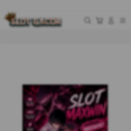
Skip
to
content
Cari
Troli
Login
Navigation
Buka Info Lebih Lanjut