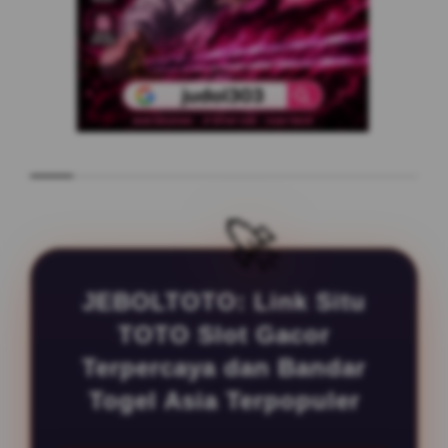
JEBOLTOTO: Link Situ
TOTO Slot Gacor
Terpercaya dan Bandar
Togel Asia Terpopuler