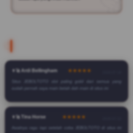
ULASAN TERBARU KOMUNITAS
JEBOLTOTO
Ardi Bellingham
★★★★★
2026-07-18
Situs JEBOLTOTO slot paling gokil dari semua yang
sudah pernah saya main betah dah main di situs ini
Tina Horse
★★★★★
2026-07-12
Awalnya ragu tapi setelah coba JEBOLTOTO di situs ini