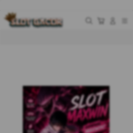
Skip
to
content
Cari
Troli
Login
Navigation
Buka Info Lebih Lanjut