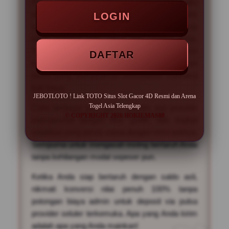
SLOT DEMO hadir sebagai solusi cerdas satu
atap untuk Anda! Kami menyediakan akses gratis
LOGIN
ke ribuan simulator mesin slot online terlengkap
untuk menguji pola, ritme, dan strategi Anda.
Tidak hanya sebagai tempat latihan, platform
DAFTAR
kami juga terintegrasi dengan gerbang taruhan
resmi yang menawarkan kemudahan transaksi
luar biasa.
JEBOTLOTO ! Link TOTO Situs Slot Gacor 4D Resmi dan Arena
Togel Asia Telengkap
Coba berbagai judul game populer dari provider
© COPYRIGHT 2026 HOKIEMAS88
internasional dengan fitur, grafik, dan tingkat
volatilitas yang persis sama dengan versi aslinya.
Sempurna untuk mengasah insting bertaruh Anda
tanpa kehilangan modal sepeser pun.
Ketika Anda siap bertaruh dengan saldo asli,
nikmati konversi nilai penuh 100% tanpa
potongan biaya admin untuk deposit via pulsa
provider seluler terkemuka. Apa yang Anda kirim
adalah apa yang Anda mainkan!