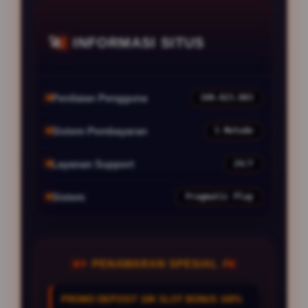
INFORMASI SITUS
Penilaian Pengguna
100.023.003
Sistem Pembayaran
5 Metode
Layanan Support
24/7
Sistem
Pragmatic Play
PENAWARAN SPESIAL
PROMO DEPOSIT 10K SLOT BONUS 100%