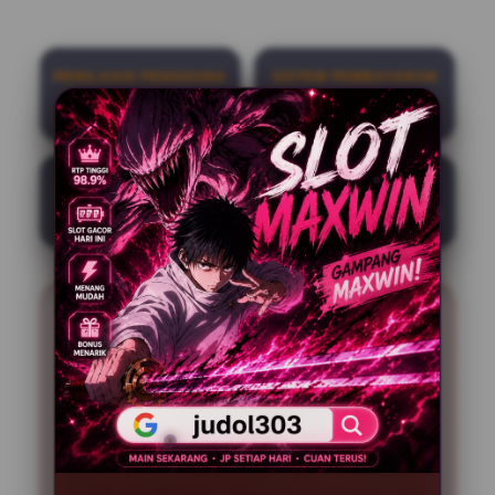
PENILAIAN PENGGUNA
SISTEM PEMBAYARAN
120.123.003
5 Metode
LAYANAN SUPPORT
SISTEM
24/7
Pragmatic Play
JEBOLTOTO
adalah bandar togel Asia terpopuler
dan link situs TOTO slot gacor terpercaya. Kami
menyediakan pasaran togel resmi terlengkap,
game slot online gampang menang, serta
transaksi aman dengan layanan online 24 jam
nonstop setiap hari!