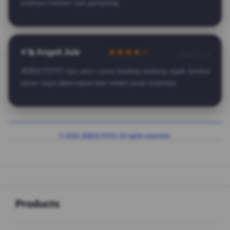
soalnya maxwin nya gampang
Angeli Jule
★★★★☆
2026-07-14
JEBOLTOTO nya seru cuma loading kadang agak lambat
saran saya dipercepat biar makin puas mainnya
© 2026 JEBOLTOTO. All rights reserved.
Buka
Footer Navigation
Products