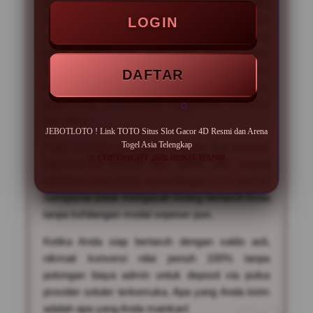
SLOT DEMO hadir sebagai solusi cerdas satu
atap untuk Anda! Kami menyediakan akses gratis
LOGIN
ke ribuan simulator mesin slot online terlengkap
untuk menguji pola, ritme, dan strategi Anda.
Tidak hanya sebagai tempat latihan, platform
DAFTAR
kami juga terintegrasi dengan gerbang taruhan
resmi yang menawarkan kemudahan transaksi
luar biasa.
JEBOTLOTO ! Link TOTO Situs Slot Gacor 4D Resmi dan Arena
Togel Asia Telengkap
Coba berbagai judul game populer dari provider
© COPYRIGHT 2026 HOKIEMAS88
internasional dengan fitur, grafik, dan tingkat
volatilitas yang persis sama dengan versi aslinya.
Sempurna untuk mengasah insting bertaruh Anda
tanpa kehilangan modal sepeser pun.
Ketika Anda siap bertaruh dengan saldo asli,
nikmati konversi nilai penuh 100% tanpa
potongan biaya admin untuk deposit via pulsa
provider seluler terkemuka. Apa yang Anda kirim
adalah apa yang Anda mainkan!