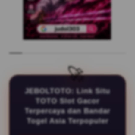
JEBOLTOTO: Link Situ
TOTO Slot Gacor
Terpercaya dan Bandar
Togel Asia Terpopuler