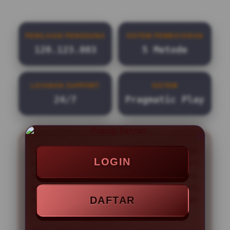
PENILAIAN PENGGUNA
SISTEM PEMBAYARAN
120.123.003
5 Metode
LAYANAN SUPPORT
SISTEM
24/7
Pragmatic Play
JEBOLTOTO
adalah bandar togel Asia terpopuler
LOGIN
dan link situs TOTO slot gacor terpercaya. Kami
menyediakan pasaran togel resmi terlengkap,
game slot online gampang menang, serta
DAFTAR
transaksi aman dengan layanan online 24 jam
nonstop setiap hari!