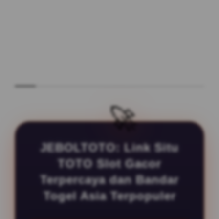
JEBOLTOTO: Link Situ
TOTO Slot Gacor
Terpercaya dan Bandar
Togel Asia Terpopuler