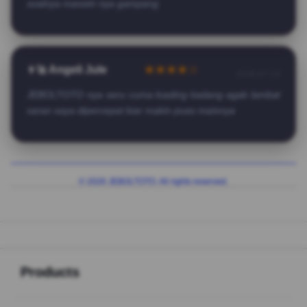
soalnya maxwin nya gampang
Angeli Jule
★★★★☆
2026-07-14
JEBOLTOTO nya seru cuma loading kadang agak lambat
saran saya dipercepat biar makin puas mainnya
© 2026 JEBOLTOTO. All rights reserved.
Buka
Footer Navigation
Products