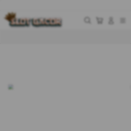
Skip
to
content
Cari
Troli
Login
Navigation
Buka Info Lebih Lanjut