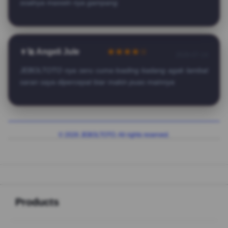
soalnya maxwin nya gampang
Angeli Jule
★★★★☆
2026-07-14
JEBOLTOTO nya seru cuma loading kadang agak lambat
saran saya dipercepat biar makin puas mainnya
© 2026 JEBOLTOTO. All rights reserved.
Buka
Footer Navigation
Products