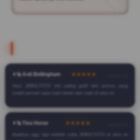
ULASAN TERBARU KOMUNITAS
JEBOLTOTO
Ardi Bellingham
★★★★★
2026-07-18
Situs JEBOLTOTO slot paling gokil dari semua yang
sudah pernah saya main betah dah main di situs ini
Tina Horse
★★★★★
2026-07-12
Awalnya ragu tapi setelah coba JEBOLTOTO di situs ini