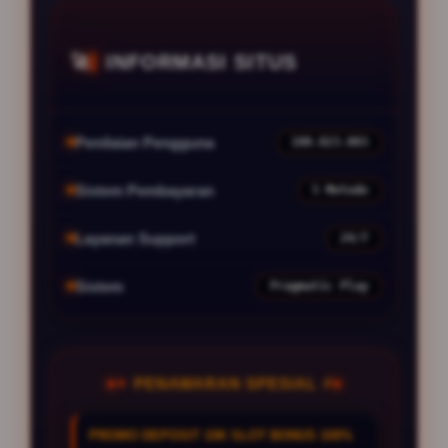
INFORMASI SITUS
Penilaian Pengguna
100.023.003
Sistem Pembayaran
5 Metode
Layanan Support
24/7
Sistem
Pragmatic Play
PENAWARAN SPESIAL
PROMO DEPOSIT 10K SLOT BONUS 100%