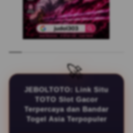
JEBOLTOTO: Link Situ
TOTO Slot Gacor
Terpercaya dan Bandar
Togel Asia Terpopuler