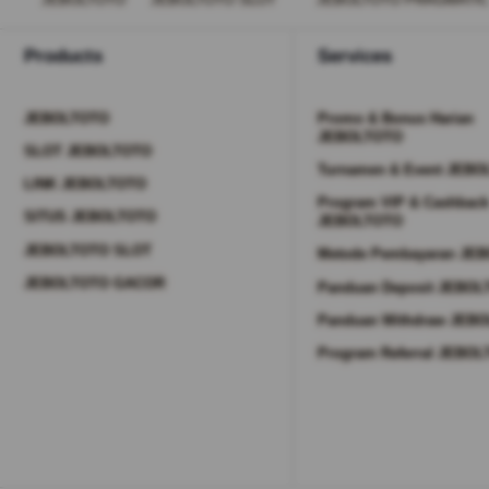
Footer Navigation
Products
Services
JEBOLTOTO
Promo & Bonus Harian
JEBOLTOTO
SLOT JEBOLTOTO
Turnamen & Event JEB
LINK JEBOLTOTO
Program VIP & Cashbac
SITUS JEBOLTOTO
JEBOLTOTO
JEBOLTOTO SLOT
Metode Pembayaran JE
JEBOLTOTO GACOR
Panduan Deposit JEBO
Panduan Withdraw JEB
Program Referral JEBO