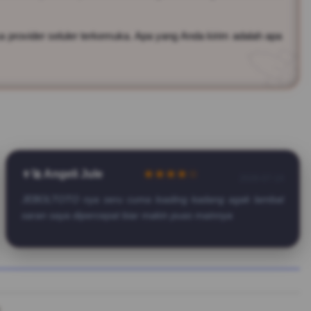
sa provider seluler terkemuka. Apa yang Anda kirim adalah apa
Angeli Jule
★★★★☆
2026-07-14
JEBOLTOTO nya seru cuma loading kadang agak lambat
saran saya dipercepat biar makin puas mainnya