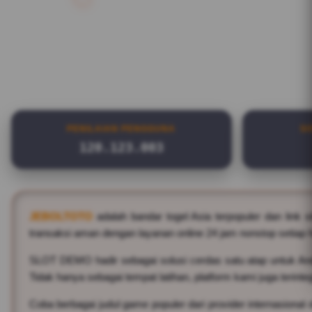
Layer Popup Close
JEBOLTOTO: Link Situ T
PENILAIAN PENGGUNA
S
120.123.003
JEBOLTOTO
adalah bandar togel Asia terpopuler dan link
transaksi aman dengan layanan online 24 jam nonstop setiap h
SLOT DEMO hadir sebagai solusi cerdas satu atap untuk Anda!
Tidak hanya sebagai tempat latihan, platform kami juga teri
Coba berbagai judul game populer dari provider internasional 