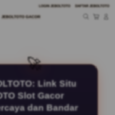
LOGIN JEBOLTOTO
DAFTAR JEBOLTOTO
Cari
Troli
Login/Sign-Up
JEBOLTOTO GACOR
Cari
LTOTO: Link Situ
OTO Slot Gacor
ercaya dan Bandar