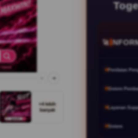
Toge
INFOR
Penilaian Pe
Sebelumnya
Berikutnya
Sistem Pemb
+4 lebih
Layanan Supp
banyak
Sistem