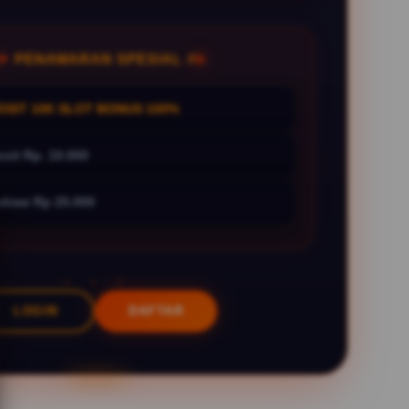
PENAWARAN SPESIAL
SIT 10K SLOT BONUS 100%
sit Rp. 10.000
hdraw Rp 25.000
LOGIN
DAFTAR