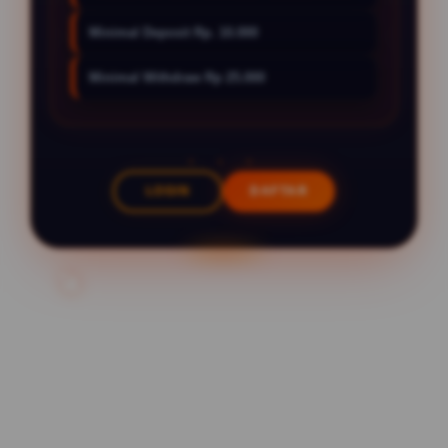
Minimal Deposit Rp. 10.000
Minimal Withdraw Rp 25.000
LOGIN
DAFTAR
Layer Popup Close
JEBOLTOTO: Link Situ
TOTO Slot Gacor Terpercaya
dan Bandar Togel Asia
Terpopuler