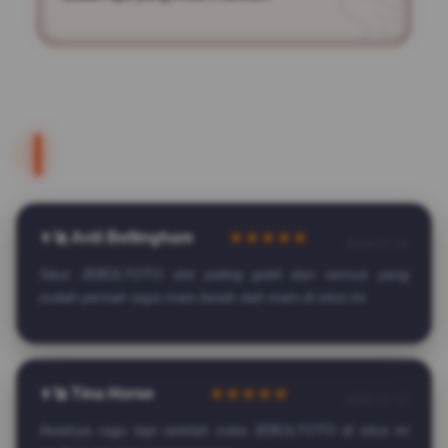
ULASAN TERBARU KOMUNITAS
JEBOLTOTO
Ardi Bellingham
★★★★★
2026-07-18
Situs JEBOLTOTO slot paling gokil dari semua yang
sudah pernah saya main betah dah main di situs ini
Tina Horse
★★★★★
2026-07-12
Awalnya ragu tapi setelah coba JEBOLTOTO di situs ini