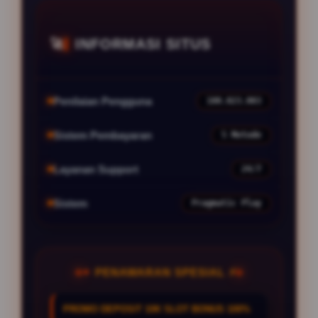
INFORMASI SITUS
Penilaian Pengguna
100.023.003
Sistem Pembayaran
5 Metode
Layanan Support
24/7
Sistem
Pragmatic Play
PENAWARAN SPESIAL
PROMO DEPOSIT 10K SLOT BONUS 100%