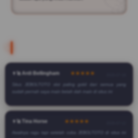
ULASAN TERBARU KOMUNITAS
JEBOLTOTO
Ardi Bellingham
★★★★★
2026-07-18
Situs JEBOLTOTO slot paling gokil dari semua yang
sudah pernah saya main betah dah main di situs ini
Tina Horse
★★★★★
2026-07-12
Awalnya ragu tapi setelah coba JEBOLTOTO di situs ini