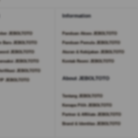
Information
mber JEBOLTOTO
Panduan Akses JEBOLTOTO
un Baru JEBOLTOTO
Panduan Pemula JEBOLTOTO
sword JEBOLTOTO
Aturan & Kebijakan JEBOLTOTO
ransaksi JEBOLTOTO
Kontak Resmi JEBOLTOTO
erifikasi JEBOLTOTO
About JEBOLTOTO
VIP JEBOLTOTO
Tentang JEBOLTOTO
Kenapa Pilih JEBOLTOTO
Partner & Affiliate JEBOLTOTO
Brand & Identitas JEBOLTOTO