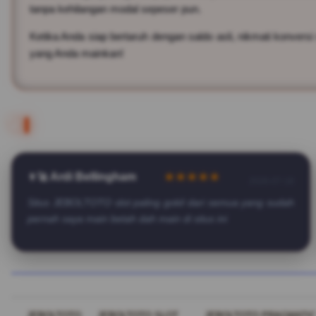
tanpa kehilangan modal sepeser pun.
Ketika Anda siap bertaruh dengan saldo asli, nikmati konvers
yang Anda mainkan!
ULASAN TERBARU KOMUNITAS 
Ardi Bellingham
★★★★★
2026-07-18
Situs JEBOLTOTO slot paling gokil dari semua yang sudah
pernah saya main betah dah main di situs ini
JEBOLTOTO
JEBOLTOTO SLOT
JEBOLTOTO PRAGMATI