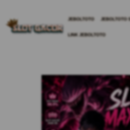
Skip
to
content
JEBOLTOTO
JEBOLTOTO 
LINK JEBOLTOTO
Buka Info Lebih Lanjut