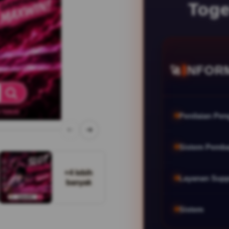
Toge
INFOR
Penilaian Pe
Sebelumnya
Berikutnya
Sistem Pemb
+4 lebih
Layanan Supp
banyak
Sistem