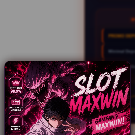
PROMO DEPO
Minimal Depo
Minimal Wit