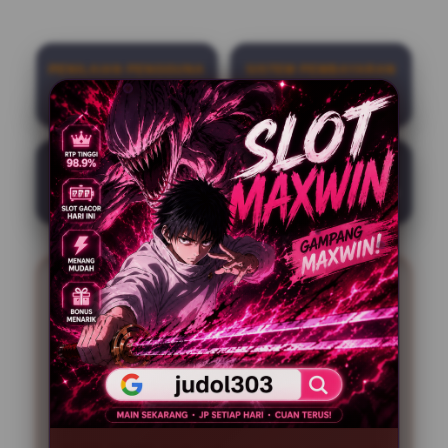
PENILAIAN PENGGUNA
SISTEM PEMBAYARAN
120.123.003
5 Metode
LAYANAN SUPPORT
SISTEM
24/7
Pragmatic Play
JEBOLTOTO
adalah bandar togel Asia terpopuler
dan link situs TOTO slot gacor terpercaya. Kami
menyediakan pasaran togel resmi terlengkap,
game slot online gampang menang, serta
transaksi aman dengan layanan online 24 jam
nonstop setiap hari!