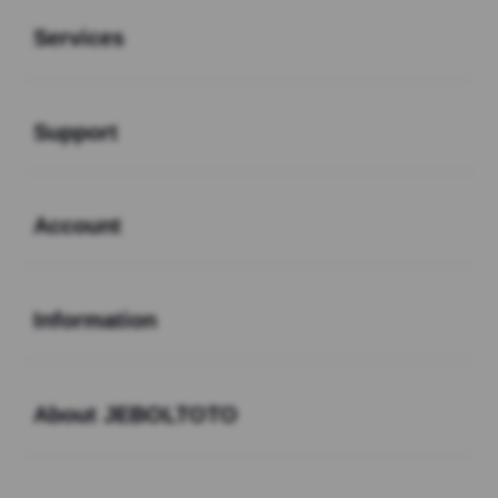
Buka
Services
Buka
Support
Buka
Account
Buka
Information
Buka
About JEBOLTOTO