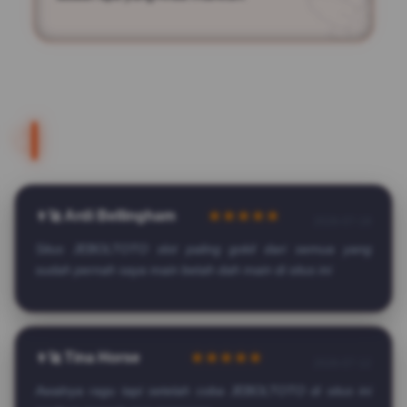
ULASAN TERBARU KOMUNITAS
JEBOLTOTO
Ardi Bellingham
★★★★★
2026-07-18
Situs JEBOLTOTO slot paling gokil dari semua yang
sudah pernah saya main betah dah main di situs ini
Tina Horse
★★★★★
2026-07-12
Awalnya ragu tapi setelah coba JEBOLTOTO di situs ini