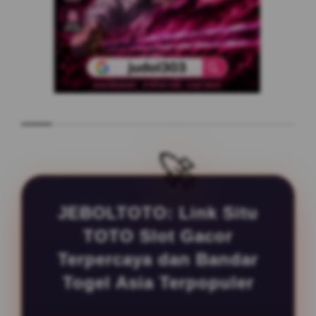
JEBOLTOTO: Link Situ
TOTO Slot Gacor
Terpercaya dan Bandar
Togel Asia Terpopuler