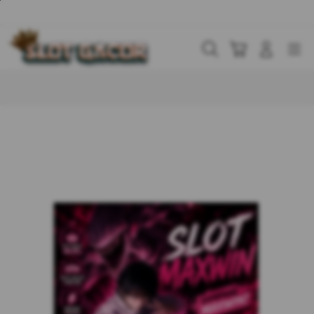
Skip
to
content
Cari
Troli
Login
Navigation
Buka Info Lebih Lanjut