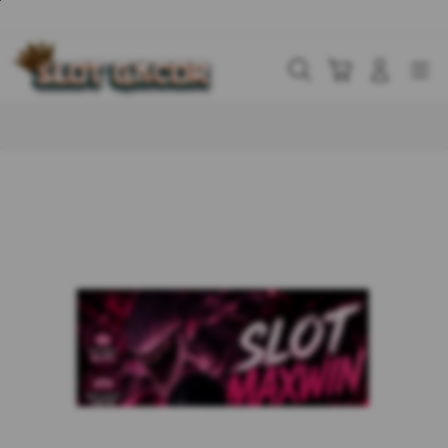
Skip
to
content
Cari
Troli
Login
Navigation
Buka Info Lebih Lanjut