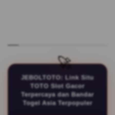
JEBOLTOTO: Link Situ
TOTO Slot Gacor
Terpercaya dan Bandar
Togel Asia Terpopuler