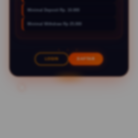
Minimal Deposit Rp. 10.000
Minimal Withdraw Rp 25.000
LOGIN
DAFTAR
Layer Popup Close
JEBOLTOTO: Link Situ
TOTO Slot Gacor Terpercaya
dan Bandar Togel Asia
Terpopuler