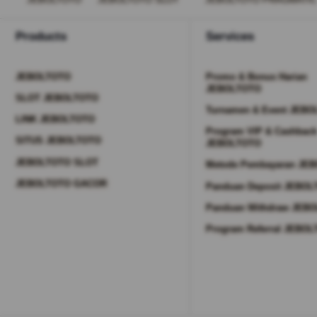
Footer Navigation
Products
Services
JEBOLTOTO
Promo & Bonus Harian
JEBOLTOTO
SLOT JEBOLTOTO
Turnamen & Event JEB
LINK JEBOLTOTO
Program VIP & Cashbac
SITUS JEBOLTOTO
JEBOLTOTO
JEBOLTOTO SLOT
Metode Pembayaran JE
JEBOLTOTO GACOR
Panduan Deposit JEBO
Panduan Withdraw JEB
Program Referral JEBO