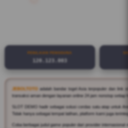
Layer Popup Close
JEBOLTOTO: Link Situ T
PENILAIAN PENGGUNA
S
120.123.003
JEBOLTOTO
adalah bandar togel Asia terpopuler dan link
transaksi aman dengan layanan online 24 jam nonstop setiap h
SLOT DEMO hadir sebagai solusi cerdas satu atap untuk Anda!
Tidak hanya sebagai tempat latihan, platform kami juga teri
Coba berbagai judul game populer dari provider internasional 