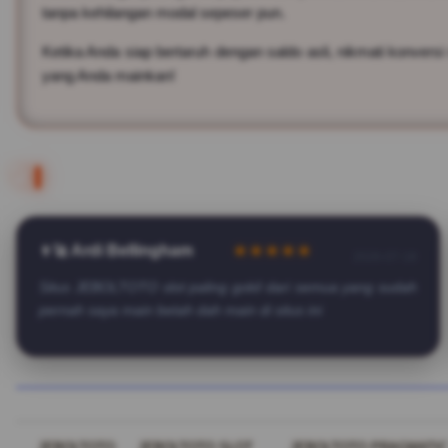
tanpa kehilangan modal sepeser pun.
Ketika Anda siap bertaruh dengan saldo asli, nikmati konvers
yang Anda mainkan!
ULASAN TERBARU KOMUNITAS 
Ardi Bellingham
★★★★★
2026-07-18
Situs JEBOLTOTO slot paling gokil dari semua yang sudah
pernah saya main betah dah main di situs ini
JEBOLTOTO
JEBOLTOTO SLOT
JEBOLTOTO PRAGMATI