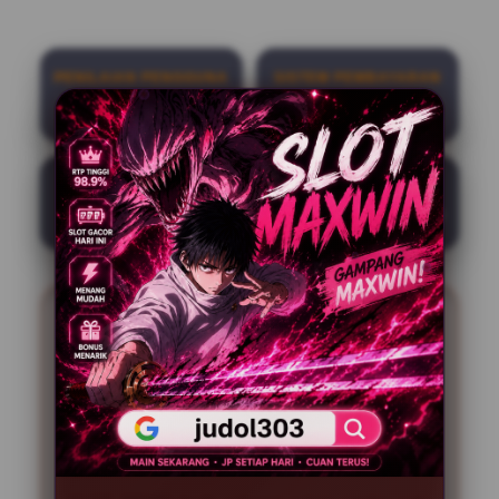
PENILAIAN PENGGUNA
SISTEM PEMBAYARAN
120.123.003
5 Metode
LAYANAN SUPPORT
SISTEM
24/7
Pragmatic Play
JEBOLTOTO
adalah bandar togel Asia terpopuler
dan link situs TOTO slot gacor terpercaya. Kami
menyediakan pasaran togel resmi terlengkap,
game slot online gampang menang, serta
transaksi aman dengan layanan online 24 jam
nonstop setiap hari!