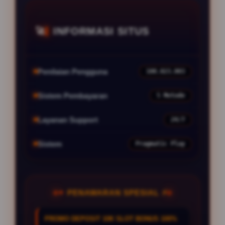
INFORMASI SITUS
Penilaian Pengguna
100.023.003
Sistem Pembayaran
5 Metode
Layanan Support
24/7
Sistem
Pragmatic Play
PENAWARAN SPESIAL
PROMO DEPOSIT 10K SLOT BONUS 100%