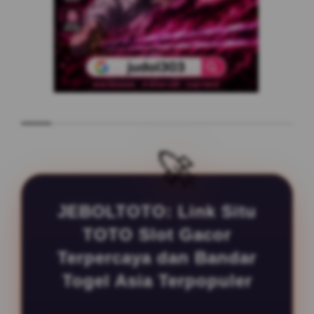
JEBOLTOTO: Link Situ
TOTO Slot Gacor
Terpercaya dan Bandar
Togel Asia Terpopuler