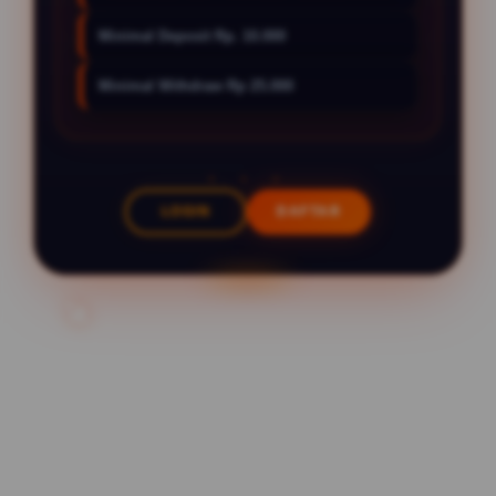
Minimal Deposit Rp. 10.000
Minimal Withdraw Rp 25.000
LOGIN
DAFTAR
Layer Popup Close
JEBOLTOTO: Link Situ
TOTO Slot Gacor Terpercaya
dan Bandar Togel Asia
Terpopuler