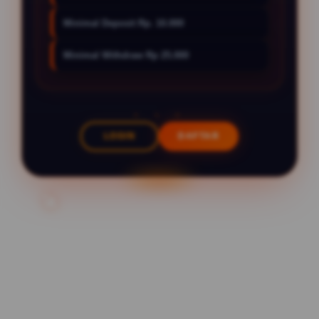
Minimal Deposit Rp. 10.000
Minimal Withdraw Rp 25.000
LOGIN
DAFTAR
Layer Popup Close
JEBOLTOTO: Link Situ
TOTO Slot Gacor Terpercaya
dan Bandar Togel Asia
Terpopuler