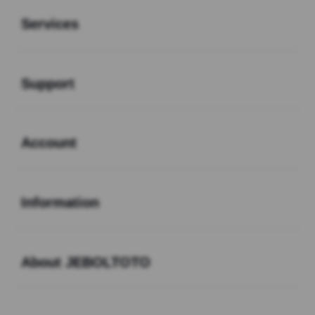
Buka
Services
Buka
Support
Buka
Account
Buka
Information
Buka
About JEBOLTOTO