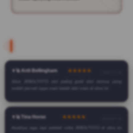
ULASAN TERBARU KOMUNITAS
JEBOLTOTO
Ardi Bellingham
★★★★★
2026-07-18
Situs JEBOLTOTO slot paling gokil dari semua yang
sudah pernah saya main betah dah main di situs ini
Tina Horse
★★★★★
2026-07-12
Awalnya ragu tapi setelah coba JEBOLTOTO di situs ini