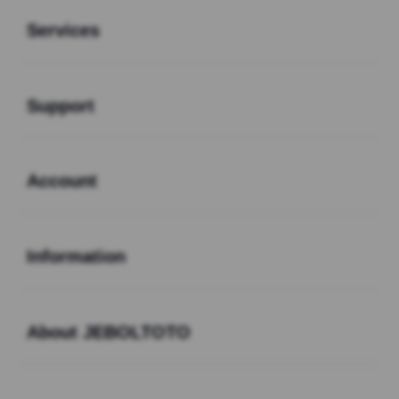
Buka
Services
Buka
Support
Buka
Account
Buka
Information
Buka
About JEBOLTOTO