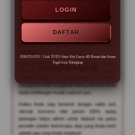
SLOT DEMO hadir sebagai solusi cerdas satu
atap untuk Anda! Kami menyediakan akses gratis
LOGIN
ke ribuan simulator mesin slot online terlengkap
untuk menguji pola, ritme, dan strategi Anda.
Tidak hanya sebagai tempat latihan, platform
DAFTAR
kami juga terintegrasi dengan gerbang taruhan
resmi yang menawarkan kemudahan transaksi
luar biasa.
JEBOTLOTO ! Link TOTO Situs Slot Gacor 4D Resmi dan Arena
Togel Asia Telengkap
Coba berbagai judul game populer dari provider
© COPYRIGHT 2026 HOKIEMAS88
internasional dengan fitur, grafik, dan tingkat
volatilitas yang persis sama dengan versi aslinya.
Sempurna untuk mengasah insting bertaruh Anda
tanpa kehilangan modal sepeser pun.
Ketika Anda siap bertaruh dengan saldo asli,
nikmati konversi nilai penuh 100% tanpa
potongan biaya admin untuk deposit via pulsa
provider seluler terkemuka. Apa yang Anda kirim
adalah apa yang Anda mainkan!