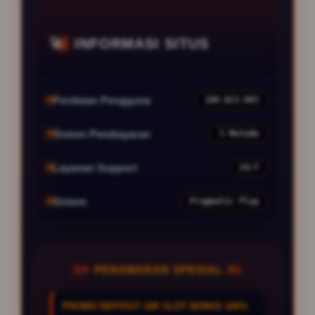
INFORMASI SITUS
Penilaian Pengguna
100.023.003
Sistem Pembayaran
5 Metode
Layanan Support
24/7
Sistem
Pragmatic Play
PENAWARAN SPESIAL
PROMO DEPOSIT 10K SLOT BONUS 100%