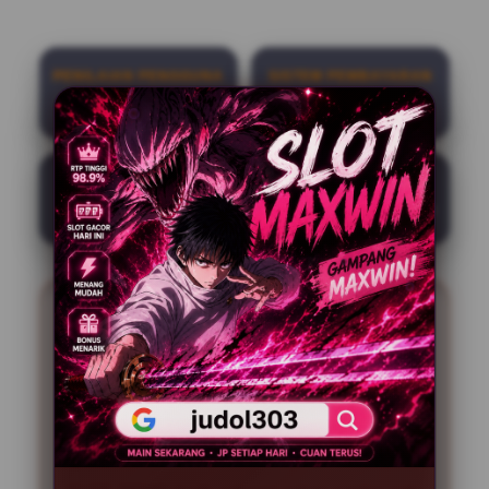
PENILAIAN PENGGUNA
SISTEM PEMBAYARAN
120.123.003
5 Metode
LAYANAN SUPPORT
SISTEM
24/7
Pragmatic Play
JEBOLTOTO
adalah bandar togel Asia terpopuler
dan link situs TOTO slot gacor terpercaya. Kami
menyediakan pasaran togel resmi terlengkap,
game slot online gampang menang, serta
transaksi aman dengan layanan online 24 jam
nonstop setiap hari!