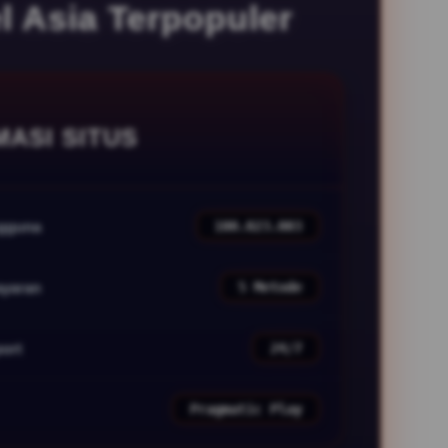
l Asia Terpopuler
MASI SITUS
ngguna
100.023.003
ayaran
5 Metode
ort
24/7
Pragmatic Play