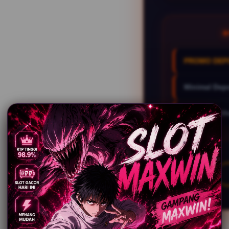
PROMO DEPO
Minimal Depo
Minimal Wit