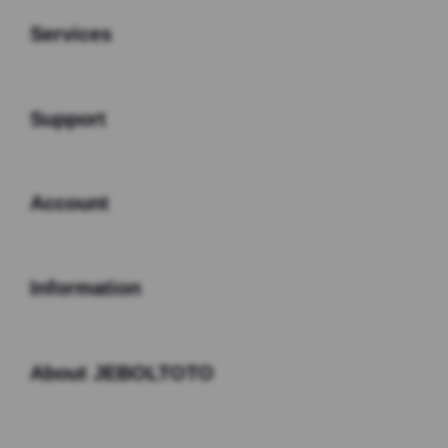
Buka
Services
Buka
Support
Buka
Account
Buka
Information
Buka
About JEBOLTOTO