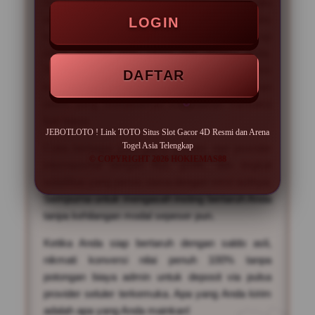
SLOT DEMO hadir sebagai solusi cerdas satu
atap untuk Anda! Kami menyediakan akses gratis
LOGIN
ke ribuan simulator mesin slot online terlengkap
untuk menguji pola, ritme, dan strategi Anda.
Tidak hanya sebagai tempat latihan, platform
DAFTAR
kami juga terintegrasi dengan gerbang taruhan
resmi yang menawarkan kemudahan transaksi
luar biasa.
JEBOTLOTO ! Link TOTO Situs Slot Gacor 4D Resmi dan Arena
Togel Asia Telengkap
Coba berbagai judul game populer dari provider
© COPYRIGHT 2026 HOKIEMAS88
internasional dengan fitur, grafik, dan tingkat
volatilitas yang persis sama dengan versi aslinya.
Sempurna untuk mengasah insting bertaruh Anda
tanpa kehilangan modal sepeser pun.
Ketika Anda siap bertaruh dengan saldo asli,
nikmati konversi nilai penuh 100% tanpa
potongan biaya admin untuk deposit via pulsa
provider seluler terkemuka. Apa yang Anda kirim
adalah apa yang Anda mainkan!