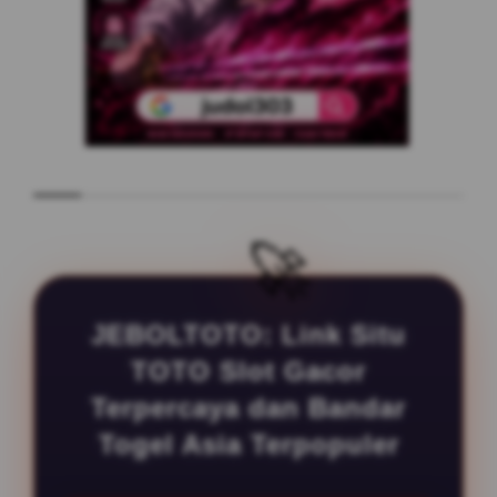
JEBOLTOTO: Link Situ
TOTO Slot Gacor
Terpercaya dan Bandar
Togel Asia Terpopuler