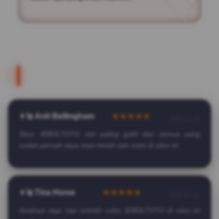
ULASAN TERBARU KOMUNITAS
JEBOLTOTO
Ardi Bellingham
★★★★★
2026-07-18
Situs JEBOLTOTO slot paling gokil dari semua yang
sudah pernah saya main betah dah main di situs ini
Tina Horse
★★★★★
2026-07-12
Awalnya ragu tapi setelah coba JEBOLTOTO di situs ini