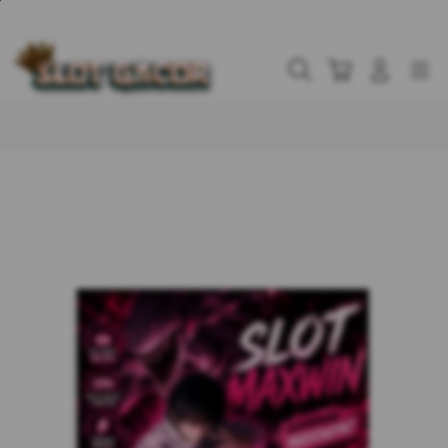
Skip
to
content
Cari
Troli
Login
Navigation
Buka Info Lebih Lanjut