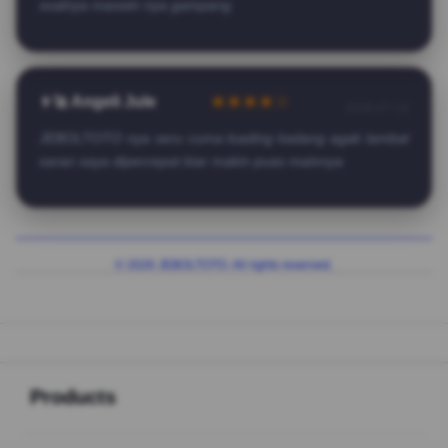
soalnya maxwin nya gampang
Angeli Jule
★★★★☆
2026-07-14
JEBOLTOTO nya seru cuma loading kadang agak lambat
saran saya dipercepat biar makin puas mainnya
© 2026 JEBOLTOTO. All rights reserved.
Buka
Footer Navigation
Products