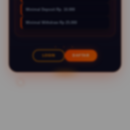
Minimal Deposit Rp. 10.000
Minimal Withdraw Rp 25.000
LOGIN
DAFTAR
Layer Popup Close
JEBOLTOTO: Link Situ
TOTO Slot Gacor Terpercaya
dan Bandar Togel Asia
Terpopuler