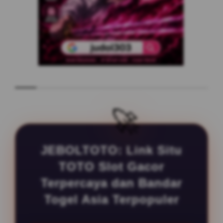
JEBOLTOTO: Link Situ
TOTO Slot Gacor
Terpercaya dan Bandar
Togel Asia Terpopuler