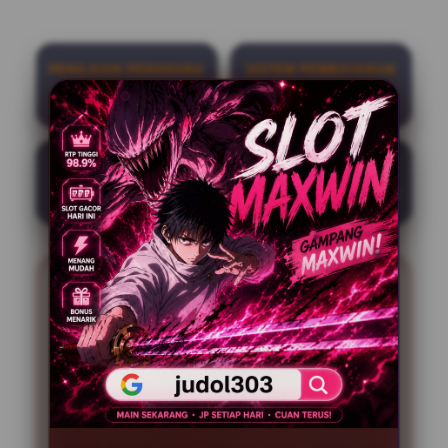
PENILAIAN PENGGUNA
SISTEM PEMBAYARAN
120.123.003
5 Metode
LAYANAN SUPPORT
SISTEM
24/7
Pragmatic Play
JEBOLTOTO
adalah bandar togel Asia terpopuler
dan link situs TOTO slot gacor terpercaya. Kami
menyediakan pasaran togel resmi terlengkap,
game slot online gampang menang, serta
transaksi aman dengan layanan online 24 jam
nonstop setiap hari!