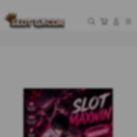
Skip
to
content
Cari
Troli
Login
Navigation
Buka Info Lebih Lanjut