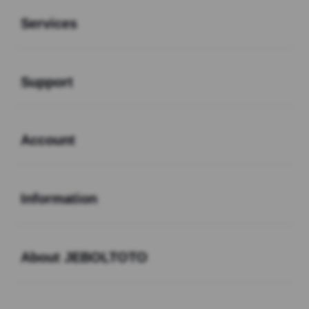
Buka
Services
Buka
Support
Buka
Account
Buka
Information
Buka
About JEBOLTOTO