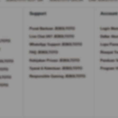
Support
Account
Pusat Bantuan JEBOLTOTO
Login Me
Live Chat 24/7 JEBOLTOTO
Daftar Ak
OLTOTO
WhatsApp Support JEBOLTOTO
Lupa Pas
k
FAQ JEBOLTOTO
Riwayat T
Kebijakan Privasi JEBOLTOTO
Panduan V
BOLTOTO
Syarat & Ketentuan JEBOLTOTO
Program 
LTOTO
Responsible Gaming JEBOLTOTO
OLTOTO
LTOTO