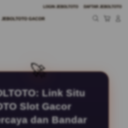
LOGIN JEBOLTOTO
DAFTAR JEBOLTOTO
Cari
Troli
Login/Sign-Up
JEBOLTOTO GACOR
Cari
LTOTO: Link Situ
OTO Slot Gacor
ercaya dan Bandar