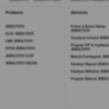
Footer Navigation
Products
Services
JEBOLTOTO
Promo & Bonus Harian
JEBOLTOTO
SLOT JEBOLTOTO
Turnamen & Event JEB
LINK JEBOLTOTO
Program VIP & Cashbac
SITUS JEBOLTOTO
JEBOLTOTO
JEBOLTOTO SLOT
Metode Pembayaran JE
JEBOLTOTO GACOR
Panduan Deposit JEBO
Panduan Withdraw JEB
Program Referral JEBO