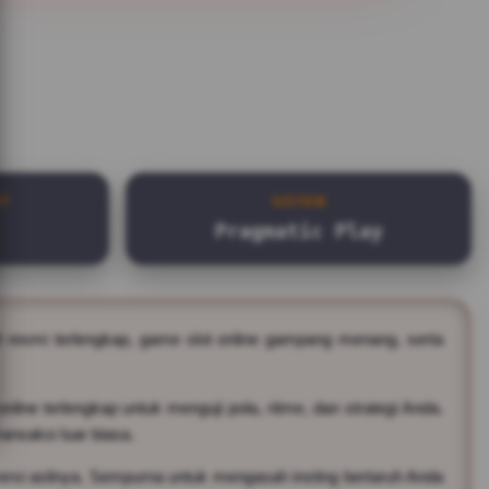
a dan Bandar Togel Asia
T
SISTEM
Pragmatic Play
l resmi terlengkap, game slot online gampang menang, serta
ine terlengkap untuk menguji pola, ritme, dan strategi Anda.
ansaksi luar biasa.
n versi aslinya. Sempurna untuk mengasah insting bertaruh Anda