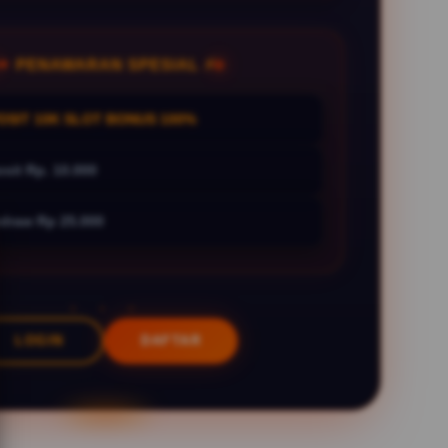
PENAWARAN SPESIAL
SIT 10K SLOT BONUS 100%
sit Rp. 10.000
hdraw Rp 25.000
LOGIN
DAFTAR