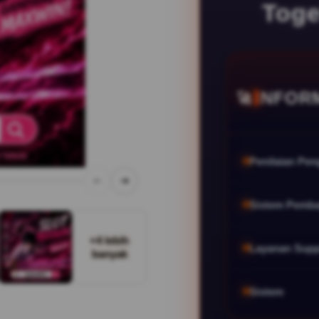
Toge
INFOR
Penilaian Pe
Sebelumnya
Berikutnya
Sistem Pemb
+4 lebih
Layanan Supp
banyak
Sistem