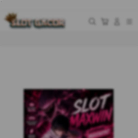
Skip
to
content
Cari
Troli
Login
Navigation
Buka Info Lebih Lanjut