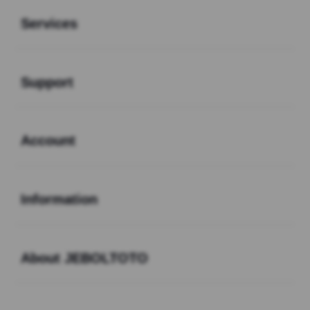
Buka
Services
Buka
Support
Buka
Account
Buka
Information
Buka
About JEBOLTOTO