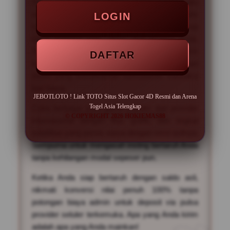
SLOT DEMO hadir sebagai solusi cerdas satu
atap untuk Anda! Kami menyediakan akses gratis
LOGIN
ke ribuan simulator mesin slot online terlengkap
untuk menguji pola, ritme, dan strategi Anda.
Tidak hanya sebagai tempat latihan, platform
DAFTAR
kami juga terintegrasi dengan gerbang taruhan
resmi yang menawarkan kemudahan transaksi
luar biasa.
JEBOTLOTO ! Link TOTO Situs Slot Gacor 4D Resmi dan Arena
Togel Asia Telengkap
Coba berbagai judul game populer dari provider
© COPYRIGHT 2026 HOKIEMAS88
internasional dengan fitur, grafik, dan tingkat
volatilitas yang persis sama dengan versi aslinya.
Sempurna untuk mengasah insting bertaruh Anda
tanpa kehilangan modal sepeser pun.
Ketika Anda siap bertaruh dengan saldo asli,
nikmati konversi nilai penuh 100% tanpa
potongan biaya admin untuk deposit via pulsa
provider seluler terkemuka. Apa yang Anda kirim
adalah apa yang Anda mainkan!