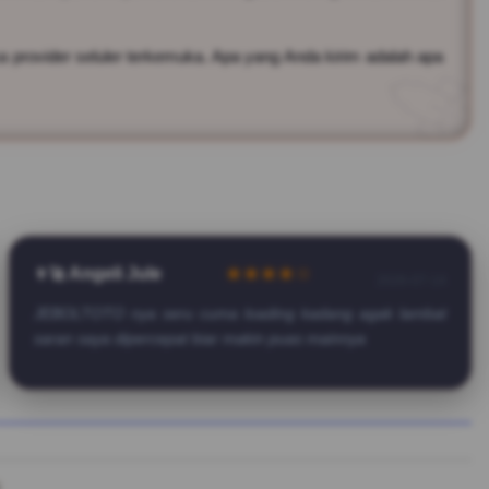
sa provider seluler terkemuka. Apa yang Anda kirim adalah apa
Angeli Jule
★★★★☆
2026-07-14
JEBOLTOTO nya seru cuma loading kadang agak lambat
saran saya dipercepat biar makin puas mainnya