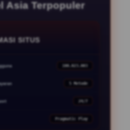
l Asia Terpopuler
MASI SITUS
ngguna
100.023.003
ayaran
5 Metode
ort
24/7
Pragmatic Play