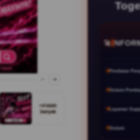
Toge
INFOR
Penilaian Pe
Sebelumnya
Berikutnya
Sistem Pemb
+4 lebih
Layanan Supp
banyak
Sistem