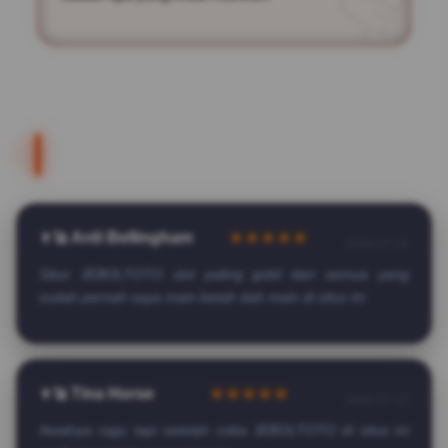
ULASAN TERBARU KOMUNITAS
JEBOLTOTO
Ardi Bellingham
★★★★★
2026-07-18
Situs JEBOLTOTO slot paling gokil dari semua yang
sudah pernah saya main betah dah main di situs ini
Tina Horse
★★★★★
2026-07-12
Awalnya ragu tapi setelah coba JEBOLTOTO di situs ini