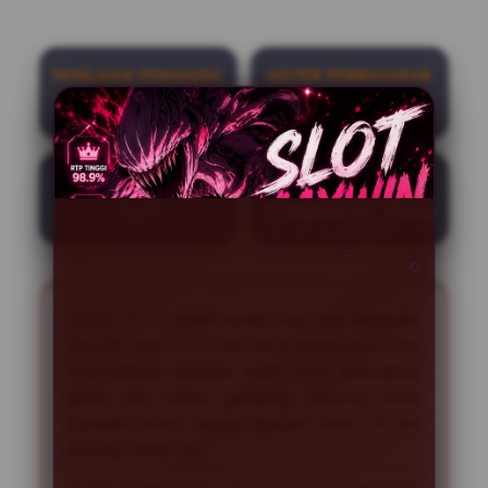
PENILAIAN PENGGUNA
SISTEM PEMBAYARAN
120.123.003
5 Metode
LAYANAN SUPPORT
SISTEM
24/7
Pragmatic Play
JEBOLTOTO
adalah bandar togel Asia terpopuler
dan link situs TOTO slot gacor terpercaya. Kami
menyediakan pasaran togel resmi terlengkap,
game slot online gampang menang, serta
transaksi aman dengan layanan online 24 jam
nonstop setiap hari!