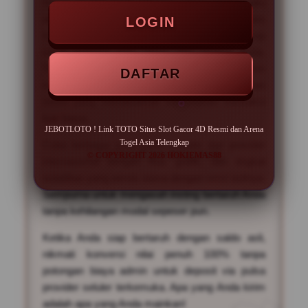
SLOT DEMO hadir sebagai solusi cerdas satu
atap untuk Anda! Kami menyediakan akses gratis
LOGIN
ke ribuan simulator mesin slot online terlengkap
untuk menguji pola, ritme, dan strategi Anda.
Tidak hanya sebagai tempat latihan, platform
DAFTAR
kami juga terintegrasi dengan gerbang taruhan
resmi yang menawarkan kemudahan transaksi
luar biasa.
JEBOTLOTO ! Link TOTO Situs Slot Gacor 4D Resmi dan Arena
Togel Asia Telengkap
Coba berbagai judul game populer dari provider
© COPYRIGHT 2026 HOKIEMAS88
internasional dengan fitur, grafik, dan tingkat
volatilitas yang persis sama dengan versi aslinya.
Sempurna untuk mengasah insting bertaruh Anda
tanpa kehilangan modal sepeser pun.
Ketika Anda siap bertaruh dengan saldo asli,
nikmati konversi nilai penuh 100% tanpa
potongan biaya admin untuk deposit via pulsa
provider seluler terkemuka. Apa yang Anda kirim
adalah apa yang Anda mainkan!