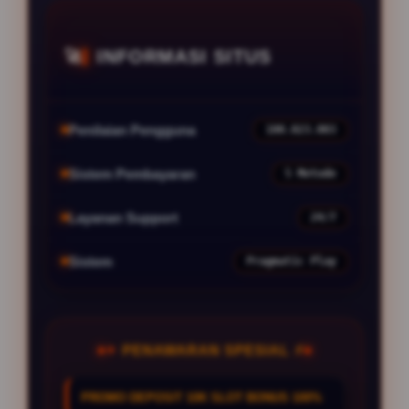
INFORMASI SITUS
Penilaian Pengguna
100.023.003
Sistem Pembayaran
5 Metode
Layanan Support
24/7
Sistem
Pragmatic Play
PENAWARAN SPESIAL
PROMO DEPOSIT 10K SLOT BONUS 100%