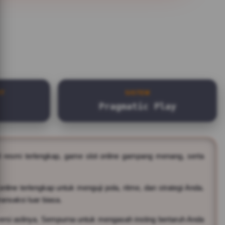
a dan Bandar Togel Asia
T
SISTEM
Pragmatic Play
l resmi terlengkap, game slot online gampang menang, serta
ine terlengkap untuk menguji pola, ritme, dan strategi Anda.
ansaksi luar biasa.
n versi aslinya. Sempurna untuk mengasah insting bertaruh Anda