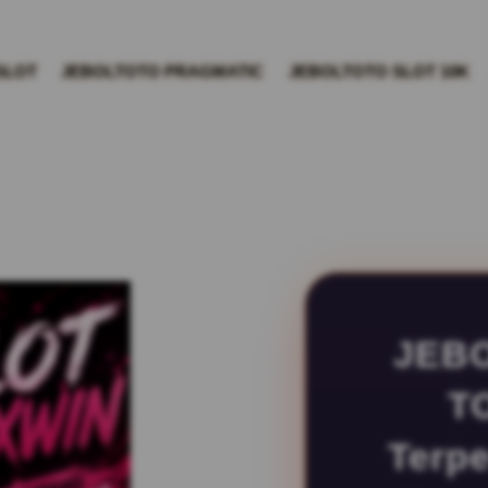
SLOT
JEBOLTOTO PRAGMATIC
JEBOLTOTO SLOT 10K
JEBO
T
Terp