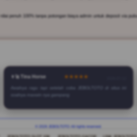
i nilai penuh 100% tanpa potongan biaya admin untuk deposit via pul
JEBOLTOTO
Tina Horse
★★★★★
2026-07-12
Awalnya ragu tapi setelah coba JEBOLTOTO di situs ini
soalnya maxwin nya gampang
© 2026 JEBOLTOTO. All rights reserved.
C
JEBOLTOTO SLOT 10K
JEBOLTOTO GACOR
LINK JEBOLTOTO