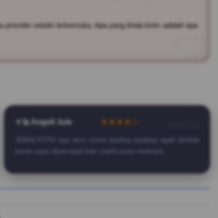
sa provider seluler terkemuka. Apa yang Anda kirim adalah apa
Angeli Jule
★★★★☆
2026-07-14
JEBOLTOTO nya seru cuma loading kadang agak lambat
saran saya dipercepat biar makin puas mainnya