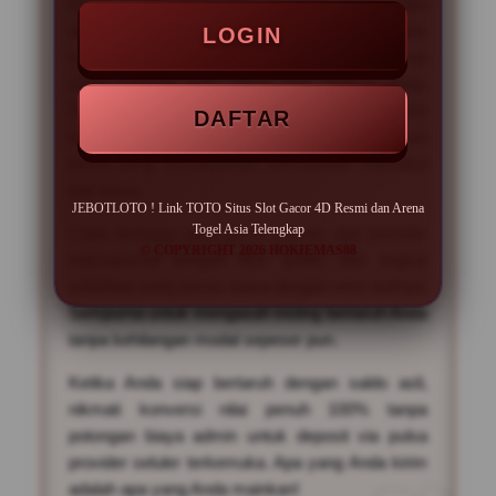
SLOT DEMO hadir sebagai solusi cerdas satu
atap untuk Anda! Kami menyediakan akses gratis
LOGIN
ke ribuan simulator mesin slot online terlengkap
untuk menguji pola, ritme, dan strategi Anda.
Tidak hanya sebagai tempat latihan, platform
DAFTAR
kami juga terintegrasi dengan gerbang taruhan
resmi yang menawarkan kemudahan transaksi
luar biasa.
JEBOTLOTO ! Link TOTO Situs Slot Gacor 4D Resmi dan Arena
Togel Asia Telengkap
Coba berbagai judul game populer dari provider
© COPYRIGHT 2026 HOKIEMAS88
internasional dengan fitur, grafik, dan tingkat
volatilitas yang persis sama dengan versi aslinya.
Sempurna untuk mengasah insting bertaruh Anda
tanpa kehilangan modal sepeser pun.
Ketika Anda siap bertaruh dengan saldo asli,
nikmati konversi nilai penuh 100% tanpa
potongan biaya admin untuk deposit via pulsa
provider seluler terkemuka. Apa yang Anda kirim
adalah apa yang Anda mainkan!