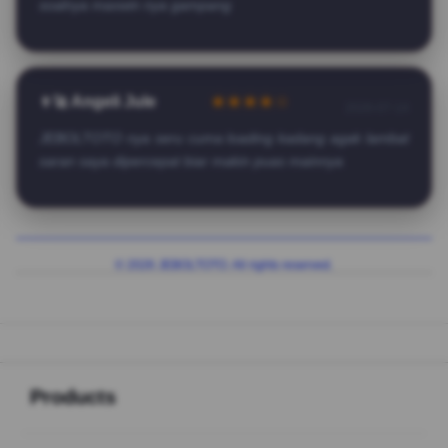
soalnya maxwin nya gampang
Angeli Jule
★★★★☆
2026-07-14
JEBOLTOTO nya seru cuma loading kadang agak lambat
saran saya dipercepat biar makin puas mainnya
© 2026 JEBOLTOTO. All rights reserved.
Buka
Footer Navigation
Products