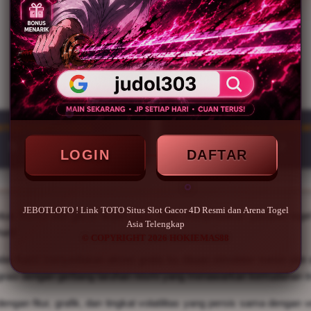
OTO Slot Gacor Terpercay
Terpopuler
ISTEM PEMBAYARAN
LAYANAN SUPPOR
5 Metode
24/7
LOGIN
DAFTAR
JEBOTLOTO ! Link TOTO Situs Slot Gacor 4D Resmi dan Arena Togel
 situs TOTO slot gacor terpercaya. Kami menyediakan pasaran toge
Asia Telengkap
ari!
© COPYRIGHT 2026 HOKIEMAS88
 Kami menyediakan akses gratis ke ribuan simulator mesin slot onl
ntegrasi dengan gerbang taruhan resmi yang menawarkan kemudahan tr
dengan fitur, grafik, dan tingkat volatilitas yang persis sama denga