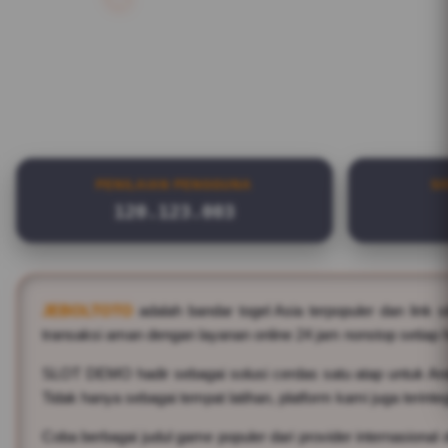
Layer Popup Close
JEBOLTOTO: Link Situ T
PENILAIAN PENGGUNA
S
120.123.003
JEBOLTOTO
adalah bandar togel Asia terpopuler dan link
transaksi aman dengan layanan online 24 jam nonstop setiap h
SLOT DEMO hadir sebagai solusi cerdas satu atap untuk Anda!
Tidak hanya sebagai tempat latihan, platform kami juga teri
Coba berbagai judul game populer dari provider internasional 