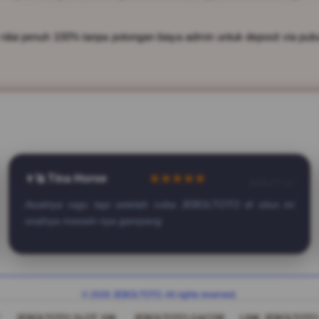
i nilai penuh 100% tanpa potongan biaya admin untuk deposit via pul
JEBOLTOTO
Tina Horse
★★★★★
2026-07-12
Awalnya ragu tapi setelah coba JEBOLTOTO di situs ini
soalnya maxwin nya gampang
© 2026 JEBOLTOTO. All rights reserved.
C
JEBOLTOTO SLOT 10K
JEBOLTOTO GACOR
LINK JEBOLTOTO