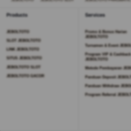
Footer Navigation
Products
Services
JEBOLTOTO
Promo & Bonus Harian
JEBOLTOTO
SLOT JEBOLTOTO
Turnamen & Event JEB
LINK JEBOLTOTO
Program VIP & Cashbac
SITUS JEBOLTOTO
JEBOLTOTO
JEBOLTOTO SLOT
Metode Pembayaran JE
JEBOLTOTO GACOR
Panduan Deposit JEBO
Panduan Withdraw JEB
Program Referral JEBO