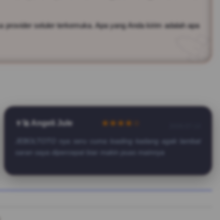
sa provider seluler terkemuka. Apa yang Anda kirim adalah apa
Angeli Jule
★★★★☆
2026-07-14
JEBOLTOTO nya seru cuma loading kadang agak lambat
saran saya dipercepat biar makin puas mainnya