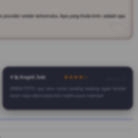
sa provider seluler terkemuka. Apa yang Anda kirim adalah apa
Angeli Jule
★★★★☆
2026-07-14
JEBOLTOTO nya seru cuma loading kadang agak lambat
saran saya dipercepat biar makin puas mainnya