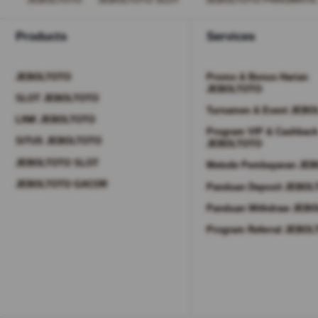
Footer Navigation
Products
Services
JEBOLTOTO
Promo & Bonus Harian
JEBOLTOTO
SLOT JEBOLTOTO
Turnamen & Event JEB
LINK JEBOLTOTO
Program VIP & Cashbac
SITUS JEBOLTOTO
JEBOLTOTO
JEBOLTOTO SLOT
Metode Pembayaran JE
JEBOLTOTO GACOR
Panduan Deposit JEBO
Panduan Withdraw JEB
Program Referral JEBO