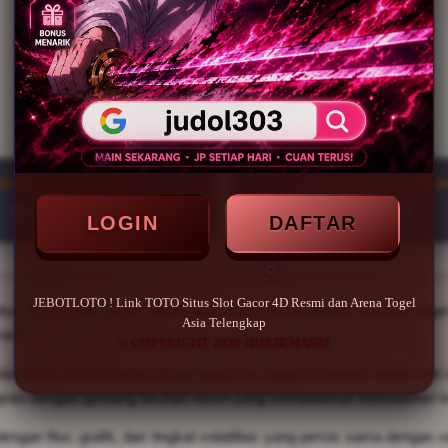
OTO Slot Gacor Terpercay
Terpopuler
ISTEM PEMBAYARAN
LAYANAN SUPPOR
5 Metode
24/7
LOGIN
DAFTAR
JEBOTLOTO ! Link TOTO Situs Slot Gacor 4D Resmi dan Arena Togel
 situs TOTO slot gacor terpercaya. Kami menyediakan pasaran toge
Asia Telengkap
ari!
© COPYRIGHT 2026 HOKIEMAS88
 Kami menyediakan akses gratis ke ribuan simulator mesin slot onl
ntegrasi dengan gerbang taruhan resmi yang menawarkan kemudahan tr
dengan fitur, grafik, dan tingkat volatilitas yang persis sama denga