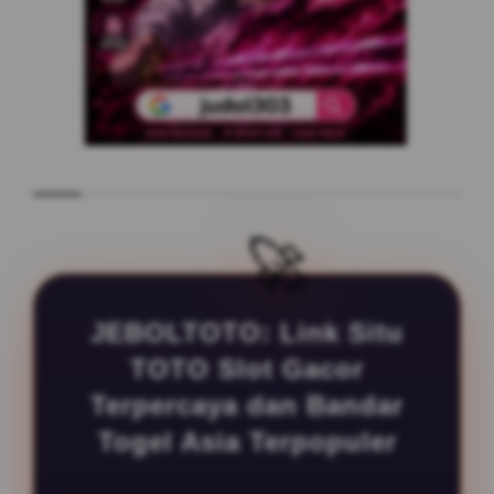
JEBOLTOTO: Link Situ
TOTO Slot Gacor
Terpercaya dan Bandar
Togel Asia Terpopuler