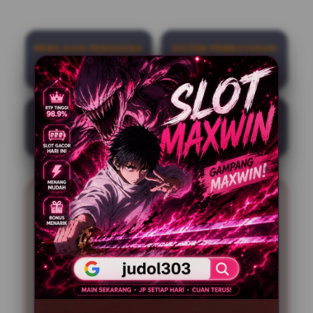
PENILAIAN PENGGUNA
SISTEM PEMBAYARAN
120.123.003
5 Metode
LAYANAN SUPPORT
SISTEM
24/7
Pragmatic Play
JEBOLTOTO
adalah bandar togel Asia terpopuler
dan link situs TOTO slot gacor terpercaya. Kami
menyediakan pasaran togel resmi terlengkap,
game slot online gampang menang, serta
transaksi aman dengan layanan online 24 jam
nonstop setiap hari!