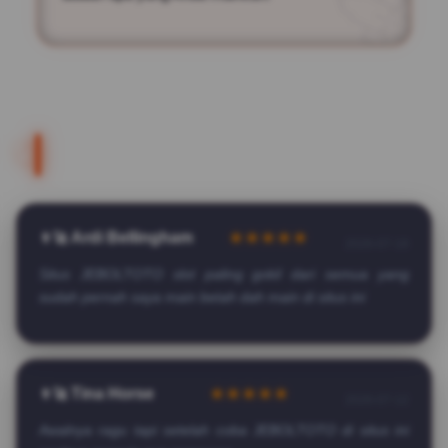
ULASAN TERBARU KOMUNITAS
JEBOLTOTO
Ardi Bellingham
★★★★★
2026-07-18
Situs JEBOLTOTO slot paling gokil dari semua yang
sudah pernah saya main betah dah main di situs ini
Tina Horse
★★★★★
2026-07-12
Awalnya ragu tapi setelah coba JEBOLTOTO di situs ini