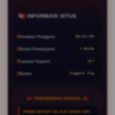
INFORMASI SITUS
Penilaian Pengguna
100.023.003
Sistem Pembayaran
5 Metode
Layanan Support
24/7
Sistem
Pragmatic Play
PENAWARAN SPESIAL
PROMO DEPOSIT 10K SLOT BONUS 100%