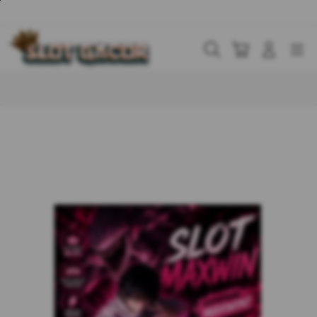
Skip
to
content
Cari
Troli
Login
Navigation
Buka Info Lebih Lanjut