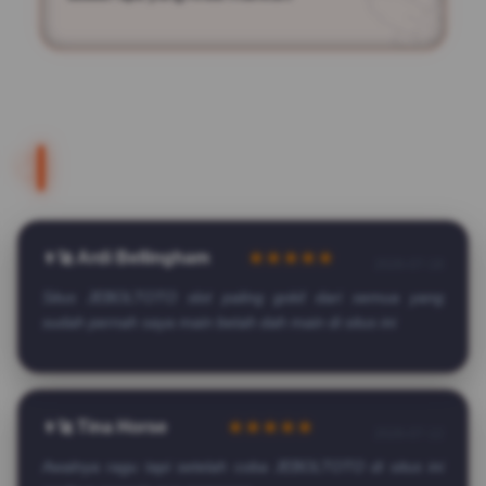
ULASAN TERBARU KOMUNITAS
JEBOLTOTO
Ardi Bellingham
★★★★★
2026-07-18
Situs JEBOLTOTO slot paling gokil dari semua yang
sudah pernah saya main betah dah main di situs ini
Tina Horse
★★★★★
2026-07-12
Awalnya ragu tapi setelah coba JEBOLTOTO di situs ini