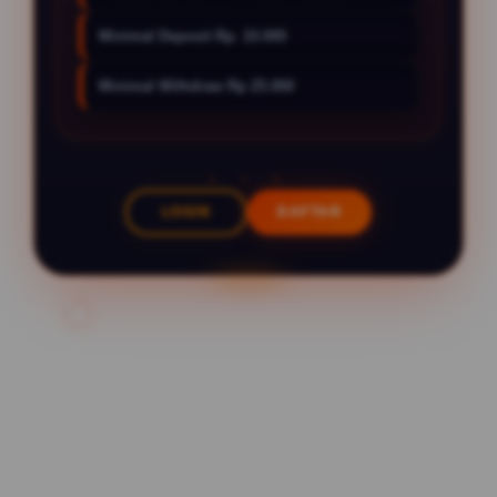
Minimal Deposit Rp. 10.000
Minimal Withdraw Rp 25.000
LOGIN
DAFTAR
Layer Popup Close
JEBOLTOTO: Link Situ
TOTO Slot Gacor Terpercaya
dan Bandar Togel Asia
Terpopuler