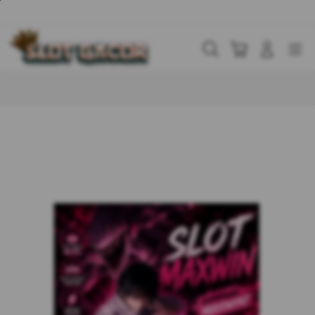
Skip
to
content
Cari
Troli
Login
Navigation
Buka Info Lebih Lanjut