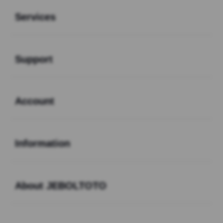
Buka
Services
Buka
Support
Buka
Account
Buka
Information
Buka
About JEBOLTOTO