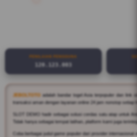
Layer Popup Close
JEBOLTOTO: Link Situ T
PENILAIAN PENGGUNA
S
120.123.003
JEBOLTOTO
adalah bandar togel Asia terpopuler dan link
transaksi aman dengan layanan online 24 jam nonstop setiap h
SLOT DEMO hadir sebagai solusi cerdas satu atap untuk Anda!
Tidak hanya sebagai tempat latihan, platform kami juga teri
Coba berbagai judul game populer dari provider internasional 