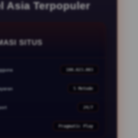
l Asia Terpopuler
MASI SITUS
ngguna
100.023.003
ayaran
5 Metode
ort
24/7
Pragmatic Play