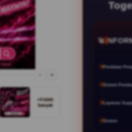
Toge
INFOR
Penilaian Pe
Sebelumnya
Berikutnya
Sistem Pemb
+4 lebih
Layanan Supp
banyak
Sistem