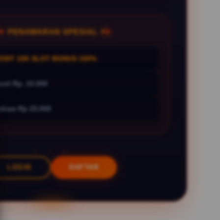
PENAWARAN SPESIAL
SIT 10K SLOT BONUS 100%
sit Rp. 10.000
hdraw Rp 25.000
LOGIN
DAFTAR