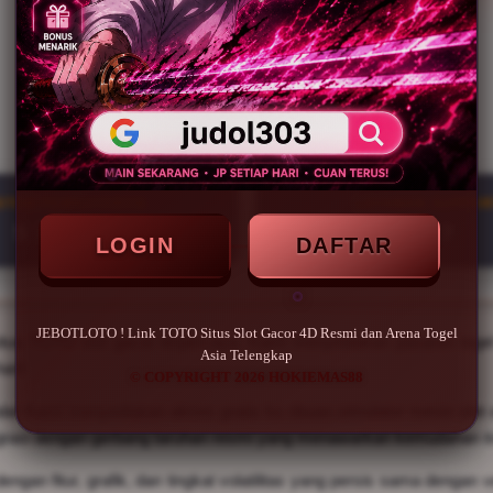
OTO Slot Gacor Terpercay
Terpopuler
ISTEM PEMBAYARAN
LAYANAN SUPPOR
5 Metode
24/7
LOGIN
DAFTAR
JEBOTLOTO ! Link TOTO Situs Slot Gacor 4D Resmi dan Arena Togel
 situs TOTO slot gacor terpercaya. Kami menyediakan pasaran toge
Asia Telengkap
ari!
© COPYRIGHT 2026 HOKIEMAS88
 Kami menyediakan akses gratis ke ribuan simulator mesin slot onl
ntegrasi dengan gerbang taruhan resmi yang menawarkan kemudahan tr
dengan fitur, grafik, dan tingkat volatilitas yang persis sama denga