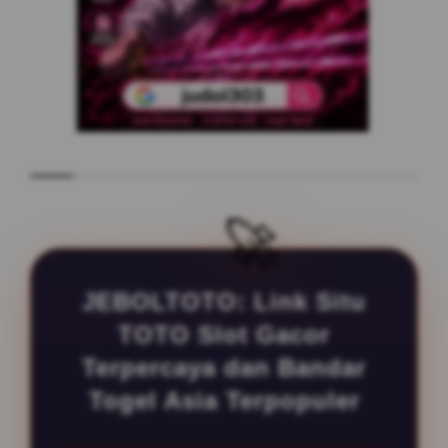
JEBOLTOTO: Link Situ
TOTO Slot Gacor
Terpercaya dan Bandar
Togel Asia Terpopuler