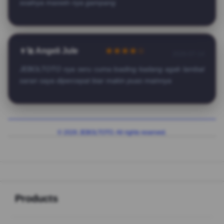
soalnya maxwin nya gampang
Angeli Jule
★★★★☆
2026-07-14
JEBOLTOTO nya seru cuma loading kadang agak lambat
saran saya dipercepat biar makin puas mainnya
© 2026 JEBOLTOTO. All rights reserved.
Buka
Footer Navigation
Products