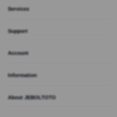
Buka
Services
Buka
Support
Buka
Account
Buka
Information
Buka
About JEBOLTOTO