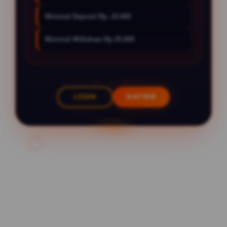
Minimal Deposit Rp. 10.000
Minimal Withdraw Rp 25.000
LOGIN
DAFTAR
Layer Popup Close
JEBOLTOTO: Link Situ
TOTO Slot Gacor Terpercaya
dan Bandar Togel Asia
Terpopuler