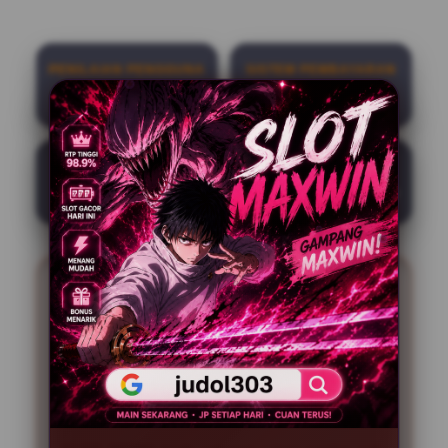
PENILAIAN PENGGUNA
SISTEM PEMBAYARAN
120.123.003
5 Metode
LAYANAN SUPPORT
SISTEM
24/7
Pragmatic Play
JEBOLTOTO
adalah bandar togel Asia terpopuler
dan link situs TOTO slot gacor terpercaya. Kami
menyediakan pasaran togel resmi terlengkap,
game slot online gampang menang, serta
transaksi aman dengan layanan online 24 jam
nonstop setiap hari!