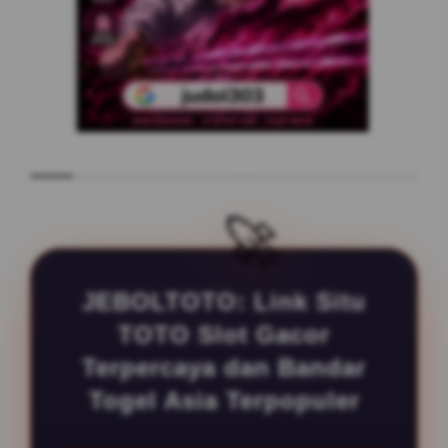
JEBOLTOTO: Link Situ
TOTO Slot Gacor
Terpercaya dan Bandar
Togel Asia Terpopuler