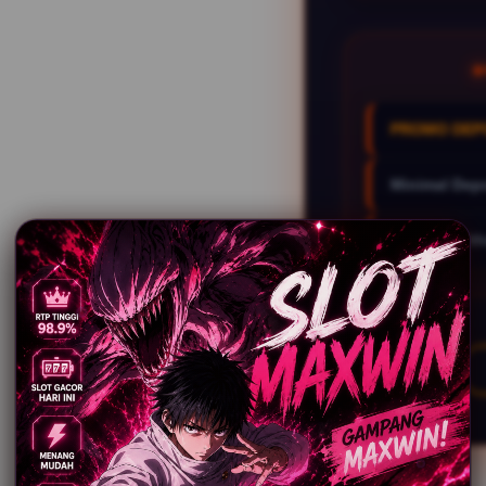
PROMO DEPO
Minimal Depo
Minimal Wit