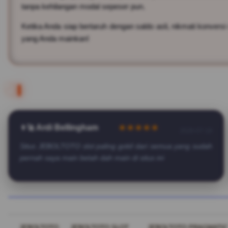
tanpa kehilangan modal sepeser pun.
Ketika Anda siap bertaruh dengan saldo asli, nikmati konvers
yang Anda mainkan!
ULASAN TERBARU KOMUNITAS 
Ardi Bellingham
★★★★★
2026-07-18
Situs JEBOLTOTO slot paling gokil dari semua yang sudah
pernah saya main betah dah main di situs ini
JEBOLTOTO
JEBOLTOTO SLOT
JEBOLTOTO PRAGMATI