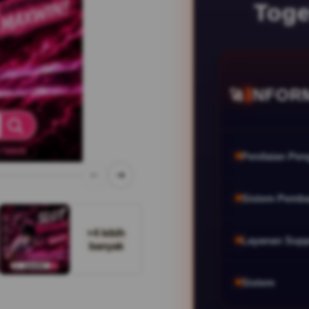
Toge
INFOR
Penilaian Pe
Sebelumnya
Berikutnya
Sistem Pemb
+4 lebih
Layanan Supp
banyak
Sistem