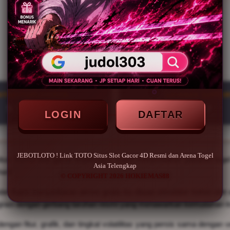
OTO Slot Gacor Terpercay
Terpopuler
ISTEM PEMBAYARAN
LAYANAN SUPPOR
5 Metode
24/7
LOGIN
DAFTAR
JEBOTLOTO ! Link TOTO Situs Slot Gacor 4D Resmi dan Arena Togel
 situs TOTO slot gacor terpercaya. Kami menyediakan pasaran toge
Asia Telengkap
ari!
© COPYRIGHT 2026 HOKIEMAS88
 Kami menyediakan akses gratis ke ribuan simulator mesin slot onl
ntegrasi dengan gerbang taruhan resmi yang menawarkan kemudahan tr
dengan fitur, grafik, dan tingkat volatilitas yang persis sama denga